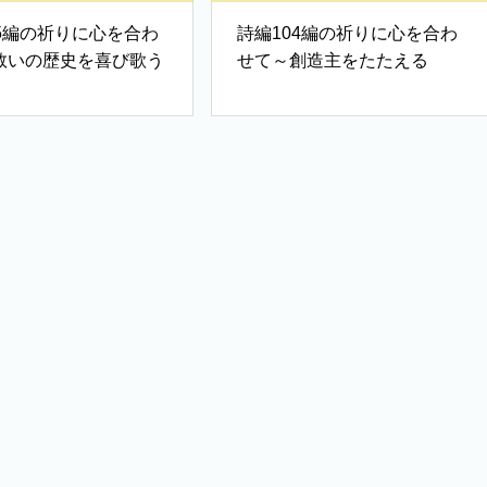
05編の祈りに心を合わ
詩編104編の祈りに心を合わ
救いの歴史を喜び歌う
せて～創造主をたたえる