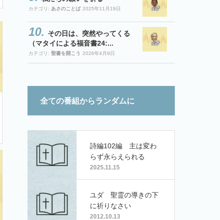
カテゴリ:
あさのことば
2025年11月19日
その日は、突然やってくる
（マタイによる福音書24:...
カテゴリ:
聖書を開こう
2026年4月9日
全ての番組からランダムに
詩編102編 主は変わ
らず永らえられる
2025.11.15
ユダ 聖霊の導きの下
に祈りなさい
2012.10.13