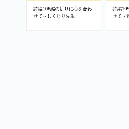
詩編106編の祈りに心を合わ
詩編1
せて～しくじり先生
せて～