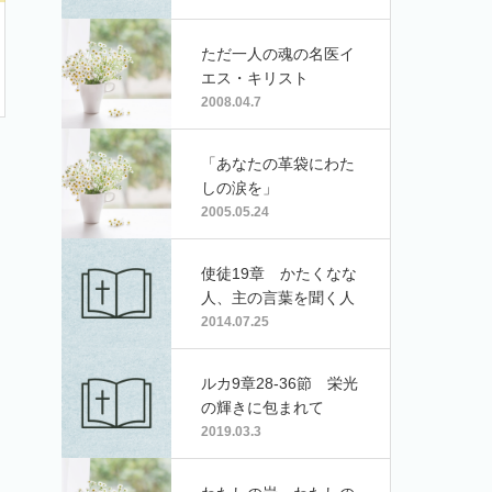
ただ一人の魂の名医イ
エス・キリスト
2008.04.7
「あなたの革袋にわた
しの涙を」
2005.05.24
使徒19章 かたくなな
人、主の言葉を聞く人
2014.07.25
ルカ9章28-36節 栄光
の輝きに包まれて
2019.03.3