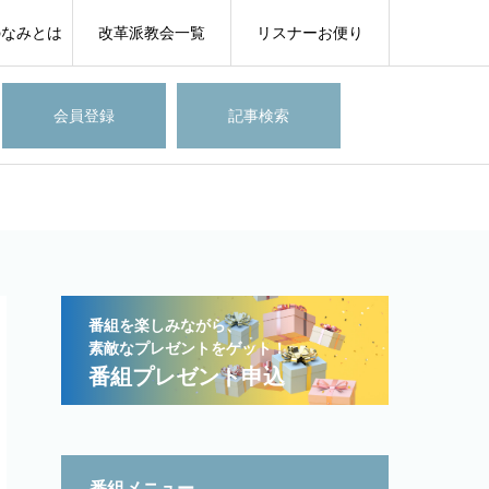
のなみとは
改革派教会一覧
リスナーお便り
会員登録
記事検索
番組を楽しみながら、
素敵なプレゼントをゲット！
番組プレゼント申込
番組メニュー