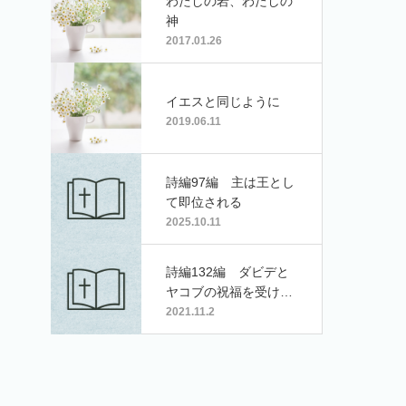
わたしの岩、わたしの
神
2017.01.26
イエスと同じように
2019.06.11
詩編97編 主は王とし
て即位される
2025.10.11
詩編132編 ダビデと
ヤコブの祝福を受け継
ぐ者
2021.11.2