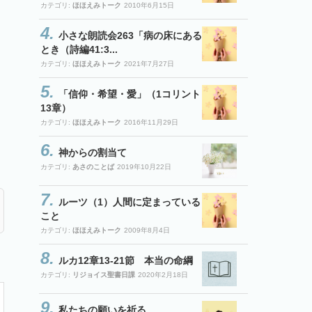
カテゴリ:
ほほえみトーク
2010年6月15日
小さな朗読会263「病の床にある
とき（詩編41:3...
カテゴリ:
ほほえみトーク
2021年7月27日
「信仰・希望・愛」（1コリント
13章）
カテゴリ:
ほほえみトーク
2016年11月29日
神からの割当て
カテゴリ:
あさのことば
2019年10月22日
ルーツ（1）人間に定まっている
こと
カテゴリ:
ほほえみトーク
2009年8月4日
ルカ12章13-21節 本当の命綱
カテゴリ:
リジョイス聖書日課
2020年2月18日
私たちの願いを祈る