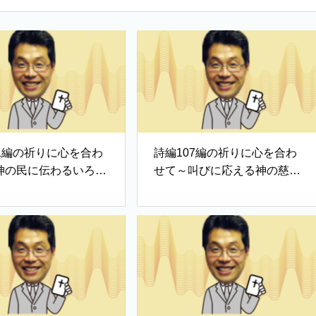
11編の祈りに心を合わ
詩編107編の祈りに心を合わ
神の民に伝わるいろは
せて～叫びに応える神の慈し
み