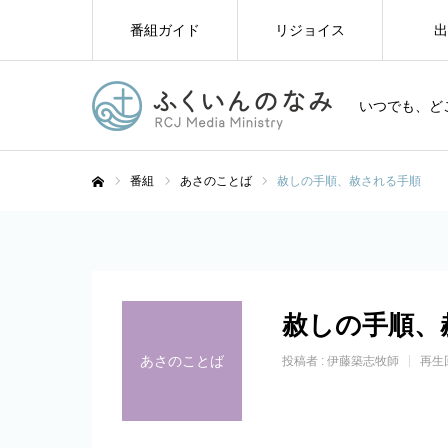
番組ガイド
リジョイス
出
いつでも、ど
番組
あさのことば
赦しの手順、赦される手順
ホーム
赦しの手順、
あさのことば
投稿者 :
伊藤築志牧師
再生