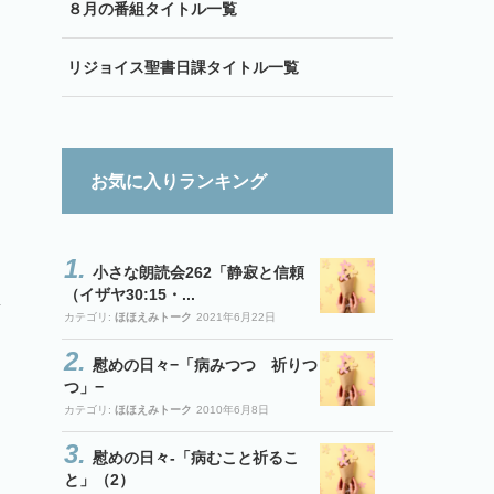
８月の番組タイトル一覧
リジョイス聖書日課タイトル一覧
お気に入りランキング
小さな朗読会262「静寂と信頼
（イザヤ30:15・...
カテゴリ:
ほほえみトーク
2021年6月22日
慰めの日々−「病みつつ 祈りつ
つ」−
カテゴリ:
ほほえみトーク
2010年6月8日
慰めの日々-「病むこと祈るこ
と」（2）