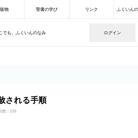
版物
聖書の学び
リンク
ふくいん
こでも、ふくいんのなみ
ログイン
赦される手順
回数：238