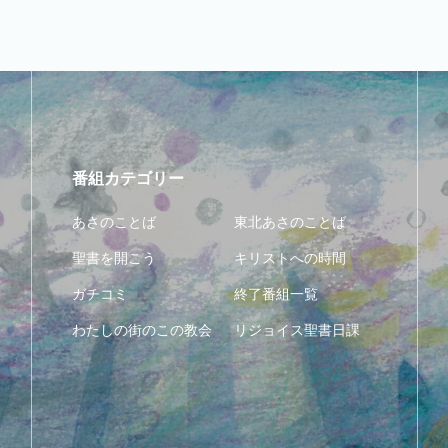
番組カテゴリー
あさのことば
東北あさのことば
聖書を開こう
キリストへの時間
ガチコミ
終了番組一覧
わたしの街のこの教会
リジョイス聖書日課