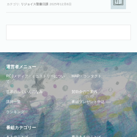
カテゴリ:
リジョイス聖書日課
2025年12月6日
運営者メニュー
RCJメディア・ミニストリーについ
MAP・コンタクト
て
世界のふくいんのなみ
賛助会のご案内
講師一覧
番組プレゼント申込
ランキング
番組カテゴリー