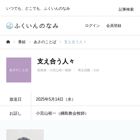
いつでも、どこでも、ふくいんのなみ
記事検索
ログイン
会員登録
番組
あさのことば
支え合う人々
ホーム
支え合う人々
あさのことば
投稿者 :
小宮山裕一牧師
再生回数：218
放送日
2025年5月14日（水）
お話し
小宮山裕一（綱島教会牧師）