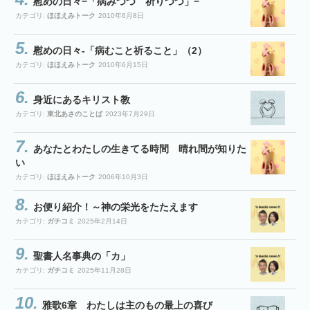
慰めの日々−「病みつつ 祈りつつ」−
カテゴリ:
ほほえみトーク
2010年6月8日
慰めの日々-「病むこと祈ること」（2）
カテゴリ:
ほほえみトーク
2010年6月15日
身近にあるキリスト教
カテゴリ:
東北あさのことば
2023年7月29日
あなたとわたしの生きてる時間 晴れ間が知りた
い
カテゴリ:
ほほえみトーク
2006年10月3日
お便り紹介！～神の栄光をたたえます
カテゴリ:
ガチコミ
2025年2月14日
聖書人名事典の「カ」
カテゴリ:
ガチコミ
2025年11月28日
雅歌6章 わたしは主のもの最上の喜び