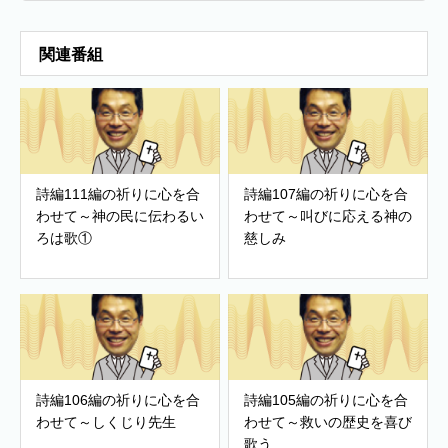
関連番組
詩編111編の祈りに心を合
詩編107編の祈りに心を合
わせて～神の民に伝わるい
わせて～叫びに応える神の
ろは歌①
慈しみ
詩編106編の祈りに心を合
詩編105編の祈りに心を合
わせて～しくじり先生
わせて～救いの歴史を喜び
歌う