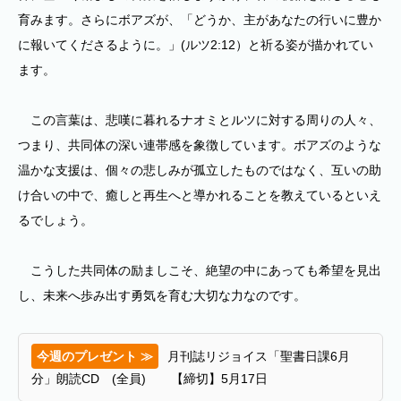
育みます。さらにボアズが、「どうか、主があなたの行いに豊か
に報いてくださるように。」(ルツ2:12）と祈る姿が描かれてい
ます。
この言葉は、悲嘆に暮れるナオミとルツに対する周りの人々、
つまり、共同体の深い連帯感を象徴しています。ボアズのような
温かな支援は、個々の悲しみが孤立したものではなく、互いの助
け合いの中で、癒しと再生へと導かれることを教えているといえ
るでしょう。
こうした共同体の励ましこそ、絶望の中にあっても希望を見出
し、未来へ歩み出す勇気を育む大切な力なのです。
今週のプレゼント ≫
月刊誌リジョイス「聖書日課6月
分」朗読CD (全員) 【締切】5月17日