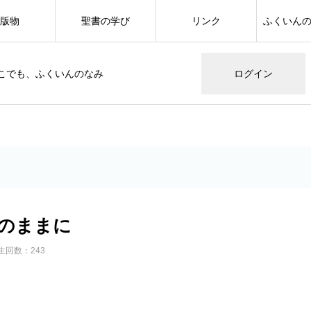
版物
聖書の学び
リンク
ふくいん
こでも、ふくいんのなみ
ログイン
のままに
生回数：243