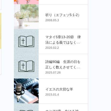
祈り（エフェソ5:1-2）
2008.05.3
マタイ5章13-20節 律
法による義ではなく、
信仰による義
2020.02.2
詩編90編 生涯の日を
正しく数えさせてくだ
さい
2025.07.26
イエスの大切な羊
2015.01.4