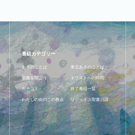
番組カテゴリー
あさのことば
東北あさのことば
聖書を開こう
キリストへの時間
ガチコミ
終了番組一覧
わたしの街のこの教会
リジョイス聖書日課