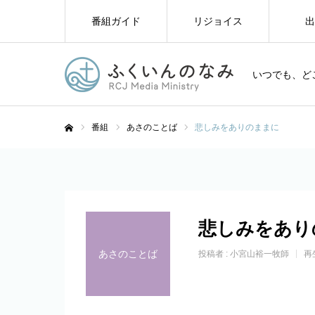
番組ガイド
リジョイス
出
いつでも、ど
番組
あさのことば
悲しみをありのままに
ホーム
悲しみをあり
あさのことば
投稿者 :
小宮山裕一牧師
再