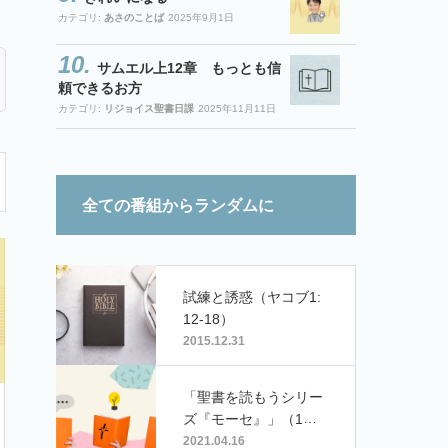
カテゴリ:
あさのことば
2025年9月1日
サムエル上12章 もっとも信
頼できるお方
カテゴリ:
リジョイス聖書日課
2025年11月11日
全ての番組からランダムに
試練と誘惑（ヤコブ1:
12-18）
2015.12.31
「聖書を読もうシリー
ズ『モーセ』」（1）
ゲスト：プチトマト
2021.04.16