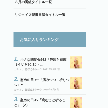
８月の番組タイトル一覧
リジョイス聖書日課タイトル一覧
お気に入りランキング
小さな朗読会262「静寂と信頼
（イザヤ30:15・...
カテゴリ:
ほほえみトーク
2021年6月22日
慰めの日々−「病みつつ 祈りつ
つ」−
カテゴリ:
ほほえみトーク
2010年6月8日
慰めの日々-「病むこと祈るこ
と」（2）