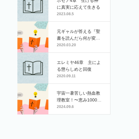
ホセア4章 生ける神
に真実に応えて生きる
2023.08.5
元ギャルが答える『聖
書を読んだら何が変わ
るの?』ゲスト：マラ
2020.03.20
イア
エレミヤ46章 主によ
る懲らしめと回復
2020.09.11
宇宙一暑苦しい熱血教
理教室！〜恵み1000％
契約！？
2024.09.6