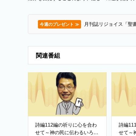
月刊誌リジョイス「聖書
今週のプレゼント ≫
関連番組
詩編112編の祈りに心を合わ
詩編1
せて～神の民に伝わるいろは
せて～