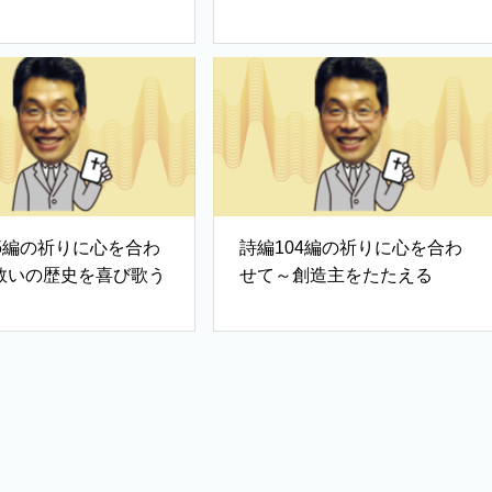
み
05編の祈りに心を合わ
詩編104編の祈りに心を合わ
救いの歴史を喜び歌う
せて～創造主をたたえる