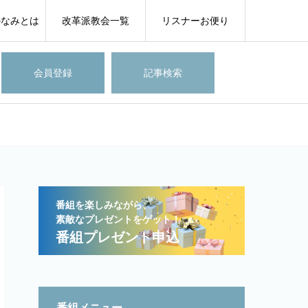
のなみとは
改革派教会一覧
リスナーお便り
会員登録
記事検索
番組を楽しみながら、
素敵なプレゼントをゲット！
番組プレゼント申込
番組メニュー