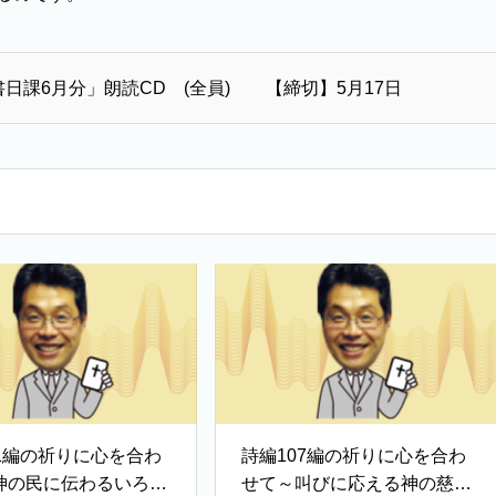
日課6月分」朗読CD (全員) 【締切】5月17日
11編の祈りに心を合わ
詩編107編の祈りに心を合わ
神の民に伝わるいろは
せて～叫びに応える神の慈し