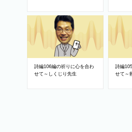
歌②
歌①
詩編106編の祈りに心を合わ
詩編1
せて～しくじり先生
せて～