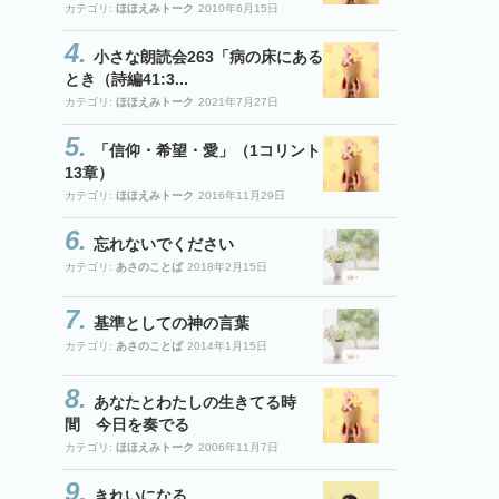
カテゴリ:
ほほえみトーク
2010年6月15日
小さな朗読会263「病の床にある
とき（詩編41:3...
カテゴリ:
ほほえみトーク
2021年7月27日
「信仰・希望・愛」（1コリント
13章）
カテゴリ:
ほほえみトーク
2016年11月29日
忘れないでください
カテゴリ:
あさのことば
2018年2月15日
基準としての神の言葉
カテゴリ:
あさのことば
2014年1月15日
あなたとわたしの生きてる時
間 今日を奏でる
カテゴリ:
ほほえみトーク
2006年11月7日
きれいになる