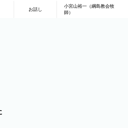
小宮山裕一（綱島教会牧
）
お話し
師）
に