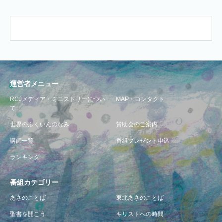
運営者メニュー
RCJメディア・ミニストリーについ
MAP・コンタクト
て
世界のふくいんのなみ
賛助会のご案内
講師一覧
番組プレゼント申込
ランキング
番組カテゴリー
あさのことば
東北あさのことば
聖書を開こう
キリストへの時間