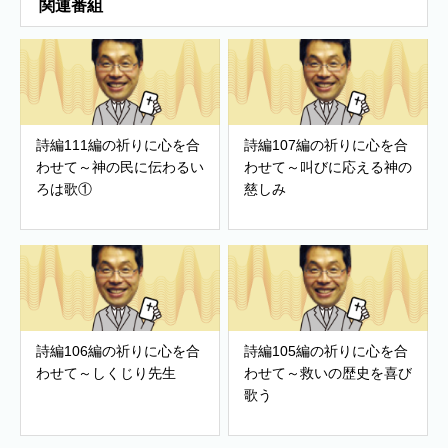
関連番組
詩編111編の祈りに心を合
詩編107編の祈りに心を合
わせて～神の民に伝わるい
わせて～叫びに応える神の
ろは歌①
慈しみ
詩編106編の祈りに心を合
詩編105編の祈りに心を合
わせて～しくじり先生
わせて～救いの歴史を喜び
歌う