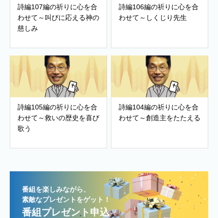
詩編107編の祈りに心を合
詩編106編の祈りに心を合
わせて～叫びに応える神の
わせて～しくじり先生
慈しみ
詩編105編の祈りに心を合
詩編104編の祈りに心を合
わせて～救いの歴史を喜び
わせて～創造主をたたえる
歌う
番組を楽しみながら、
素敵なプレゼントをゲット！
番組プレゼント申込