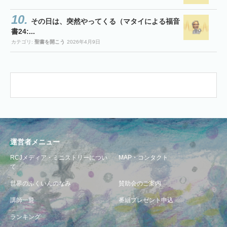
その日は、突然やってくる（マタイによる福音
書24:...
カテゴリ:
聖書を開こう
2026年4月9日
運営者メニュー
RCJメディア・ミニストリーについ
MAP・コンタクト
て
世界のふくいんのなみ
賛助会のご案内
講師一覧
番組プレゼント申込
ランキング