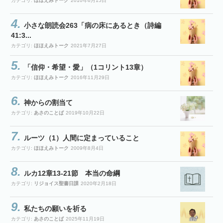
カテゴリ:
ほほえみトーク
2010年6月15日
小さな朗読会263「病の床にあるとき（詩編
41:3...
カテゴリ:
ほほえみトーク
2021年7月27日
「信仰・希望・愛」（1コリント13章）
カテゴリ:
ほほえみトーク
2016年11月29日
神からの割当て
カテゴリ:
あさのことば
2019年10月22日
ルーツ（1）人間に定まっていること
カテゴリ:
ほほえみトーク
2009年8月4日
ルカ12章13-21節 本当の命綱
カテゴリ:
リジョイス聖書日課
2020年2月18日
私たちの願いを祈る
カテゴリ:
あさのことば
2025年11月19日