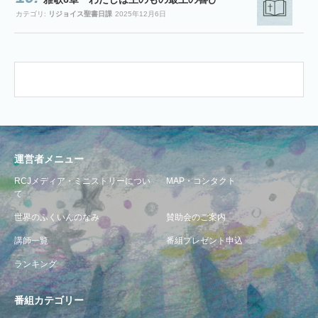
カテゴリ:
リジョイス聖書日課
2025年12月6日
運営者メニュー
RCJメディア・ミニストリーについ
MAP・コンタクト
て
世界のふくいんのなみ
賛助会のご案内
講師一覧
番組プレゼント申込
ランキング
番組カテゴリー