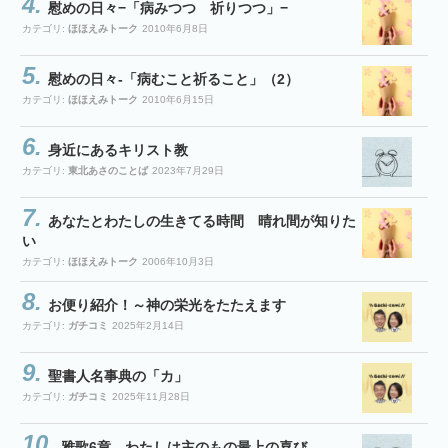
慰めの日々−「病みつつ 祈りつつ」−
カテゴリ:
ほほえみトーク
2010年6月8日
慰めの日々-「病むこと祈ること」（2）
カテゴリ:
ほほえみトーク
2010年6月15日
身近にあるキリスト教
カテゴリ:
東北あさのことば
2023年7月29日
あなたとわたしの生きてる時間 晴れ間が知りた
い
カテゴリ:
ほほえみトーク
2006年10月3日
お便り紹介！～神の栄光をたたえます
カテゴリ:
ガチコミ
2025年2月14日
聖書人名事典の「カ」
カテゴリ:
ガチコミ
2025年11月28日
雅歌6章 わたしは主のもの最上の喜び