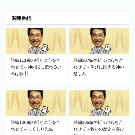
関連番組
詩編111編の祈りに心を合
詩編107編の祈りに心を合
わせて～神の民に伝わるい
わせて～叫びに応える神の
ろは歌①
慈しみ
詩編106編の祈りに心を合
詩編105編の祈りに心を合
わせて～しくじり先生
わせて～救いの歴史を喜び