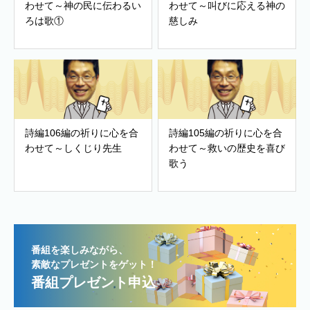
わせて～神の民に伝わるい
わせて～叫びに応える神の
ろは歌①
慈しみ
詩編106編の祈りに心を合
詩編105編の祈りに心を合
わせて～しくじり先生
わせて～救いの歴史を喜び
歌う
番組を楽しみながら、
素敵なプレゼントをゲット！
番組プレゼント申込