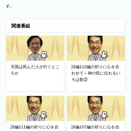
す。
関連番組
天国は死んだ人が行くとこ
詩編112編の祈りに心を合
ろか
わせて～神の民に伝わるい
ろは歌②
詩編111編の祈りに心を合
詩編107編の祈りに心を合