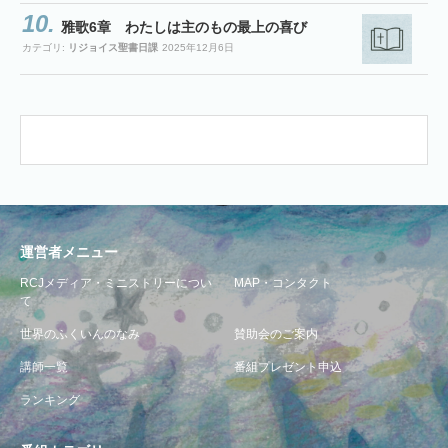
雅歌6章 わたしは主のもの最上の喜び
カテゴリ:
リジョイス聖書日課
2025年12月6日
運営者メニュー
RCJメディア・ミニストリーについ
MAP・コンタクト
て
世界のふくいんのなみ
賛助会のご案内
講師一覧
番組プレゼント申込
ランキング