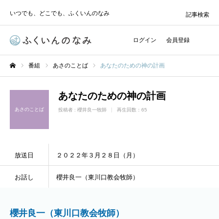
いつでも、どこでも、ふくいんのなみ
記事検索
ログイン
会員登録
番組
あさのことば
あなたのための神の計画
ホーム
あなたのための神の計画
あさのことば
投稿者 :
櫻井良一牧師
再生回数：65
放送日
２０２２年３月２８日（月）
お話し
櫻井良一（東川口教会牧師）
櫻井良一（東川口教会牧師）