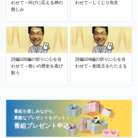
わせて～叫びに応える神の
わせて～しくじり先生
慈しみ
詩編105編の祈りに心を合
詩編104編の祈りに心を合
わせて～救いの歴史を喜び
わせて～創造主をたたえる
歌う
番組を楽しみながら、
素敵なプレゼントをゲット！
番組プレゼント申込