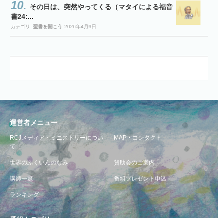
その日は、突然やってくる（マタイによる福音
書24:...
カテゴリ:
聖書を開こう
2026年4月9日
運営者メニュー
RCJメディア・ミニストリーについ
MAP・コンタクト
て
世界のふくいんのなみ
賛助会のご案内
講師一覧
番組プレゼント申込
ランキング