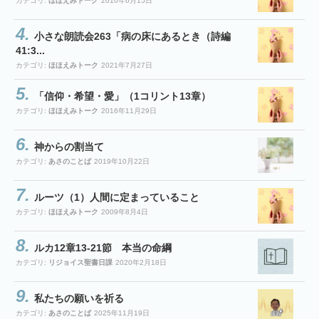
カテゴリ:
ほほえみトーク
2010年6月15日
小さな朗読会263「病の床にあるとき（詩編
41:3...
カテゴリ:
ほほえみトーク
2021年7月27日
「信仰・希望・愛」（1コリント13章）
カテゴリ:
ほほえみトーク
2016年11月29日
神からの割当て
カテゴリ:
あさのことば
2019年10月22日
ルーツ（1）人間に定まっていること
カテゴリ:
ほほえみトーク
2009年8月4日
ルカ12章13-21節 本当の命綱
カテゴリ:
リジョイス聖書日課
2020年2月18日
私たちの願いを祈る
カテゴリ:
あさのことば
2025年11月19日