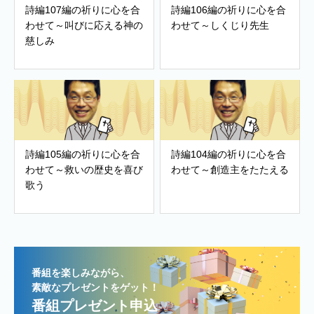
詩編107編の祈りに心を合
詩編106編の祈りに心を合
わせて～叫びに応える神の
わせて～しくじり先生
慈しみ
詩編105編の祈りに心を合
詩編104編の祈りに心を合
わせて～救いの歴史を喜び
わせて～創造主をたたえる
歌う
番組を楽しみながら、
素敵なプレゼントをゲット！
番組プレゼント申込