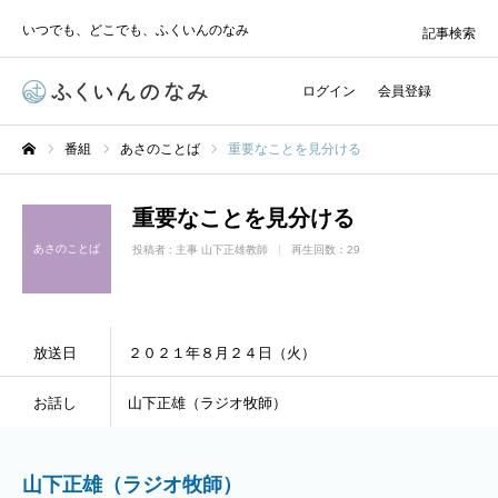
いつでも、どこでも、ふくいんのなみ
記事検索
ログイン
会員登録
番組
あさのことば
重要なことを見分ける
ホーム
重要なことを見分ける
あさのことば
投稿者 :
主事 山下正雄教師
再生回数：29
放送日
２０２１年８月２４日（火）
お話し
山下正雄（ラジオ牧師）
山下正雄（ラジオ牧師）