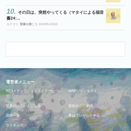
その日は、突然やってくる（マタイによる福音
書24:...
カテゴリ:
聖書を開こう
2026年4月9日
運営者メニュー
RCJメディア・ミニストリーについ
MAP・コンタクト
て
世界のふくいんのなみ
賛助会のご案内
講師一覧
番組プレゼント申込
ランキング