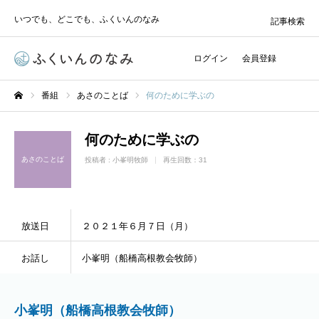
いつでも、どこでも、ふくいんのなみ
記事検索
ログイン
会員登録
番組
あさのことば
何のために学ぶの
ホーム
何のために学ぶの
あさのことば
投稿者 :
小峯明牧師
再生回数：31
放送日
２０２１年６月７日（月）
お話し
小峯明（船橋高根教会牧師）
小峯明（船橋高根教会牧師）