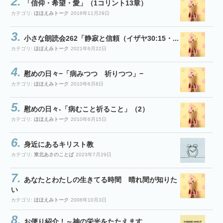
「信仰・希望・愛」（1コリント13章）
カテゴリ:
ほほえみトーク
2016年11月29日
小さな朗読会262「静寂と信頼（イザヤ30:15・...
カテゴリ:
ほほえみトーク
2021年6月22日
慰めの日々−「病みつつ 祈りつつ」−
カテゴリ:
ほほえみトーク
2010年6月8日
慰めの日々-「病むこと祈ること」（2）
カテゴリ:
ほほえみトーク
2010年6月15日
身近にあるキリスト教
カテゴリ:
東北あさのことば
2023年7月29日
あなたとわたしの生きてる時間 晴れ間が知りた
い
カテゴリ:
ほほえみトーク
2006年10月3日
お便り紹介！～神の栄光をたたえます