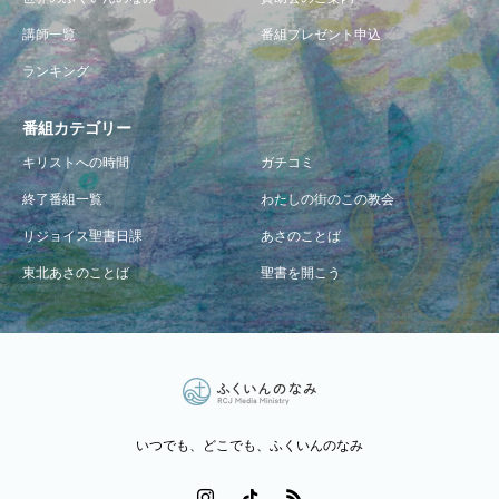
講師一覧
番組プレゼント申込
ランキング
番組カテゴリー
キリストへの時間
ガチコミ
終了番組一覧
わたしの街のこの教会
リジョイス聖書日課
あさのことば
東北あさのことば
聖書を開こう
いつでも、どこでも、ふくいんのなみ