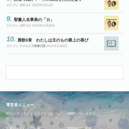
カテゴリ:
ガチコミ
2025年2月14日
聖書人名事典の「カ」
カテゴリ:
ガチコミ
2025年11月28日
雅歌6章 わたしは主のもの最上の喜び
カテゴリ:
リジョイス聖書日課
2025年12月6日
運営者メニュー
RCJメディア・ミニストリーについ
MAP・コンタクト
て
世界のふくいんのなみ
賛助会のご案内