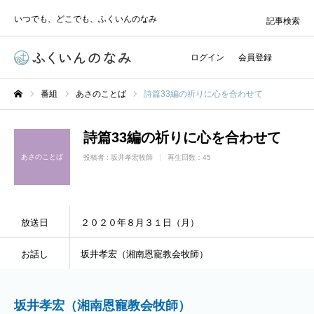
いつでも、どこでも、ふくいんのなみ
記事検索
ログイン
会員登録
番組
あさのことば
詩篇33編の祈りに心を合わせて
ホーム
詩篇33編の祈りに心を合わせて
あさのことば
投稿者 :
坂井孝宏牧師
再生回数：45
放送日
２０２０年８月３１日（月）
お話し
坂井孝宏（湘南恩寵教会牧師）
坂井孝宏（湘南恩寵教会牧師）