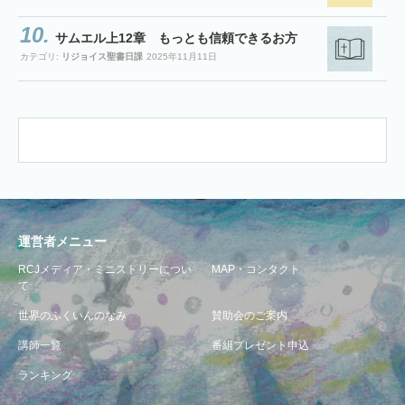
サムエル上12章 もっとも信頼できるお方
カテゴリ:
リジョイス聖書日課
2025年11月11日
運営者メニュー
RCJメディア・ミニストリーについ
MAP・コンタクト
て
世界のふくいんのなみ
賛助会のご案内
講師一覧
番組プレゼント申込
ランキング