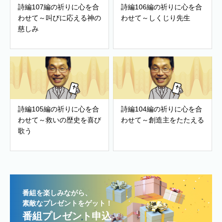
詩編107編の祈りに心を合
詩編106編の祈りに心を合
わせて～叫びに応える神の
わせて～しくじり先生
慈しみ
詩編105編の祈りに心を合
詩編104編の祈りに心を合
わせて～救いの歴史を喜び
わせて～創造主をたたえる
歌う
番組を楽しみながら、
素敵なプレゼントをゲット！
番組プレゼント申込