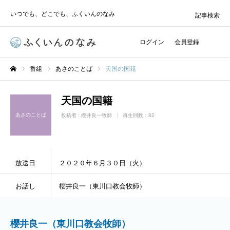
いつでも、どこでも、ふくいんのなみ
記事検索
ログイン
会員登録
番組
あさのことば
天国の国籍
ホーム
天国の国籍
あさのことば
投稿者 :
櫻井良一牧師
再生回数：82
放送日
２０２０年６月３０日（火）
お話し
櫻井良一（東川口教会牧師）
櫻井良一（東川口教会牧師）