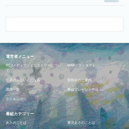
運営者メニュー
RCJメディア・ミニストリーについ
MAP・コンタクト
て
世界のふくいんのなみ
賛助会のご案内
講師一覧
番組プレゼント申込
ランキング
番組カテゴリー
あさのことば
東北あさのことば