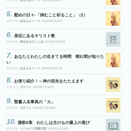
カテゴリ:
ほほえみトーク
2010年6月8日
慰めの日々-「病むこと祈ること」（2）
カテゴリ:
ほほえみトーク
2010年6月15日
身近にあるキリスト教
カテゴリ:
東北あさのことば
2023年7月29日
あなたとわたしの生きてる時間 晴れ間が知りた
い
カテゴリ:
ほほえみトーク
2006年10月3日
お便り紹介！～神の栄光をたたえます
カテゴリ:
ガチコミ
2025年2月14日
聖書人名事典の「カ」
カテゴリ:
ガチコミ
2025年11月28日
雅歌6章 わたしは主のもの最上の喜び
カテゴリ:
リジョイス聖書日課
2025年12月6日