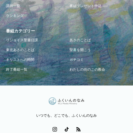
講師一覧
番組プレゼント申込
ランキング
番組カテゴリー
リジョイス聖書日課
あさのことば
東北あさのことば
聖書を開こう
キリストへの時間
ガチコミ
終了番組一覧
わたしの街のこの教会
いつでも、どこでも、ふくいんのなみ