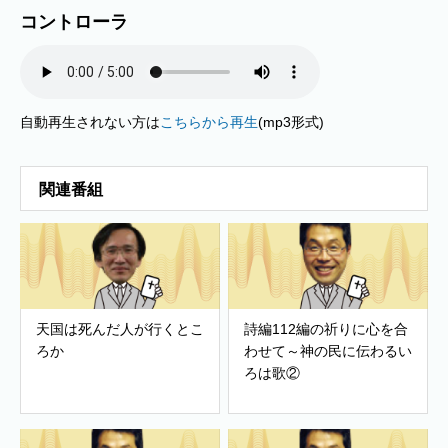
コントローラ
自動再生されない方は
こちらから再生
(mp3形式)
関連番組
天国は死んだ人が行くとこ
詩編112編の祈りに心を合
ろか
わせて～神の民に伝わるい
ろは歌②