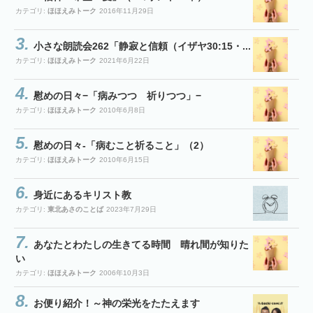
カテゴリ:
ほほえみトーク
2016年11月29日
小さな朗読会262「静寂と信頼（イザヤ30:15・...
カテゴリ:
ほほえみトーク
2021年6月22日
慰めの日々−「病みつつ 祈りつつ」−
カテゴリ:
ほほえみトーク
2010年6月8日
慰めの日々-「病むこと祈ること」（2）
カテゴリ:
ほほえみトーク
2010年6月15日
身近にあるキリスト教
カテゴリ:
東北あさのことば
2023年7月29日
あなたとわたしの生きてる時間 晴れ間が知りた
い
カテゴリ:
ほほえみトーク
2006年10月3日
お便り紹介！～神の栄光をたたえます