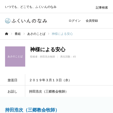
いつでも、どこでも、ふくいんのなみ
記事検索
ログイン
会員登録
番組
あさのことば
神様による安心
ホーム
神様による安心
あさのことば
投稿者 :
持田浩次牧師
再生回数：45
放送日
２０１９年３月１３日（水）
お話し
持田浩次（三郷教会牧師）
持田浩次（三郷教会牧師）