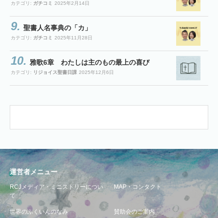
カテゴリ:
ガチコミ
2025年2月14日
聖書人名事典の「カ」
カテゴリ:
ガチコミ
2025年11月28日
雅歌6章 わたしは主のもの最上の喜び
カテゴリ:
リジョイス聖書日課
2025年12月6日
運営者メニュー
RCJメディア・ミニストリーについ
MAP・コンタクト
て
世界のふくいんのなみ
賛助会のご案内