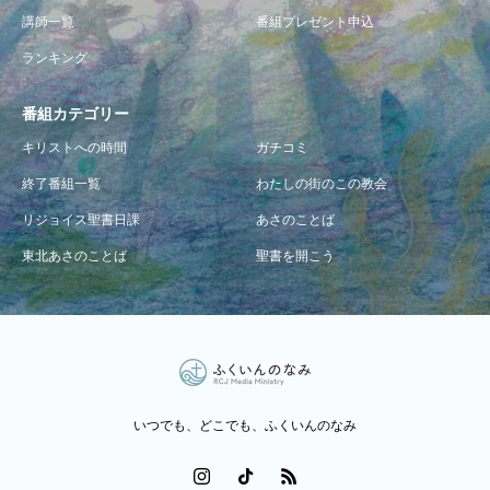
講師一覧
番組プレゼント申込
ランキング
番組カテゴリー
キリストへの時間
ガチコミ
終了番組一覧
わたしの街のこの教会
リジョイス聖書日課
あさのことば
東北あさのことば
聖書を開こう
いつでも、どこでも、ふくいんのなみ