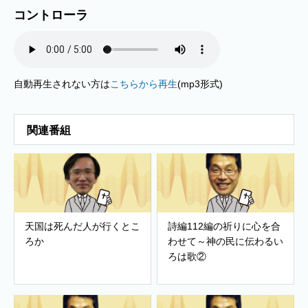
コントローラ
自動再生されない方は
こちらから再生
(mp3形式)
関連番組
天国は死んだ人が行くとこ
詩編112編の祈りに心を合
ろか
わせて～神の民に伝わるい
ろは歌②