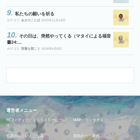
私たちの願いを祈る
カテゴリ:
あさのことば
2025年11月19日
その日は、突然やってくる（マタイによる福音
書24:...
カテゴリ:
聖書を開こう
2026年4月9日
運営者メニュー
RCJメディア・ミニストリーについ
MAP・コンタクト
て
世界のふくいんのなみ
賛助会のご案内