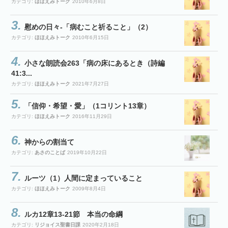
カテゴリ:
ほほえみトーク
2010年6月8日
慰めの日々-「病むこと祈ること」（2）
カテゴリ:
ほほえみトーク
2010年6月15日
小さな朗読会263「病の床にあるとき（詩編
41:3...
カテゴリ:
ほほえみトーク
2021年7月27日
「信仰・希望・愛」（1コリント13章）
カテゴリ:
ほほえみトーク
2016年11月29日
神からの割当て
カテゴリ:
あさのことば
2019年10月22日
ルーツ（1）人間に定まっていること
カテゴリ:
ほほえみトーク
2009年8月4日
ルカ12章13-21節 本当の命綱
カテゴリ:
リジョイス聖書日課
2020年2月18日