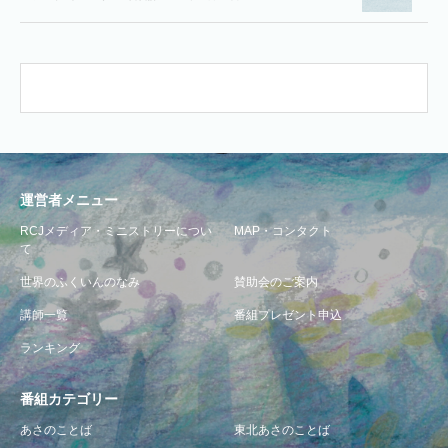
運営者メニュー
RCJメディア・ミニストリーについ
MAP・コンタクト
て
世界のふくいんのなみ
賛助会のご案内
講師一覧
番組プレゼント申込
ランキング
番組カテゴリー
あさのことば
東北あさのことば