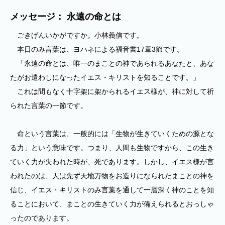
メッセージ： 永遠の命とは
ごきげんいかがですか。小林義信です。
本日のみ言葉は、ヨハネによる福音書17章3節です。
「永遠の命とは、唯一のまことの神であられるあなたと、あな
たがお遣わしになったイエス・キリストを知ることです。」
これは間もなく十字架に架かられるイエス様が、神に対して祈
られた言葉の一節です。
命という言葉は、一般的には「生物が生きていくための源とな
る力」という意味です。つまり、人間も生物ですから、この生き
ていく力が失われた時が、死であります。しかし、イエス様が言
われたのは、人は先ず天地万物をお造りになられたまことの神を
信じ、イエス・キリストのみ言葉を通して一層深く神のことを知
ることにおいて、まことの生きていく力が備えられるとおっしゃ
ったのであります。