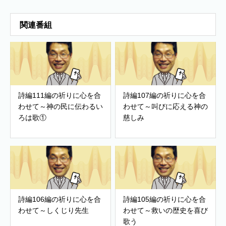
関連番組
詩編111編の祈りに心を合
詩編107編の祈りに心を合
わせて～神の民に伝わるい
わせて～叫びに応える神の
ろは歌①
慈しみ
詩編106編の祈りに心を合
詩編105編の祈りに心を合
わせて～しくじり先生
わせて～救いの歴史を喜び
歌う