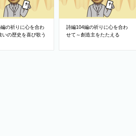
05編の祈りに心を合わ
詩編104編の祈りに心を合わ
救いの歴史を喜び歌う
せて～創造主をたたえる