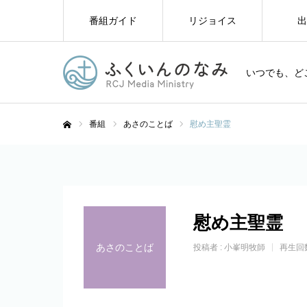
番組ガイド
リジョイス
出
いつでも、ど
番組
あさのことば
慰め主聖霊
ホーム
慰め主聖霊
あさのことば
投稿者 :
小峯明牧師
再生回