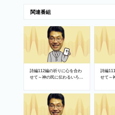
関連番組
詩編112編の祈りに心を合わ
詩編1
せて～神の民に伝わるいろは
せて～
歌②
歌①