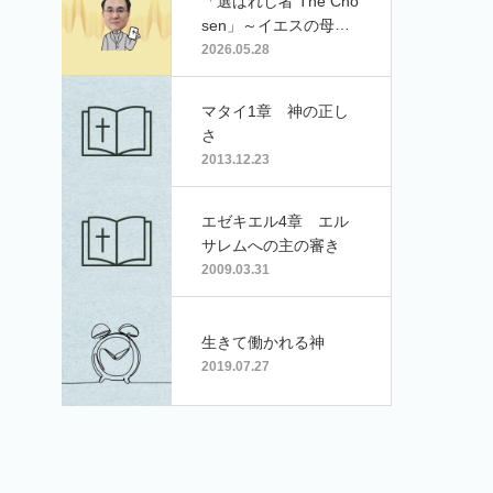
「選ばれし者 The Cho
sen」～イエスの母マ
リアとトマス
2026.05.28
マタイ1章 神の正し
さ
2013.12.23
エゼキエル4章 エル
サレムへの主の審き
2009.03.31
生きて働かれる神
2019.07.27