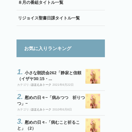
８月の番組タイトル一覧
リジョイス聖書日課タイトル一覧
お気に入りランキング
小さな朗読会262「静寂と信頼
（イザヤ30:15・...
カテゴリ:
ほほえみトーク
2021年6月22日
慰めの日々−「病みつつ 祈りつ
つ」−
カテゴリ:
ほほえみトーク
2010年6月8日
慰めの日々-「病むこと祈るこ
と」（2）