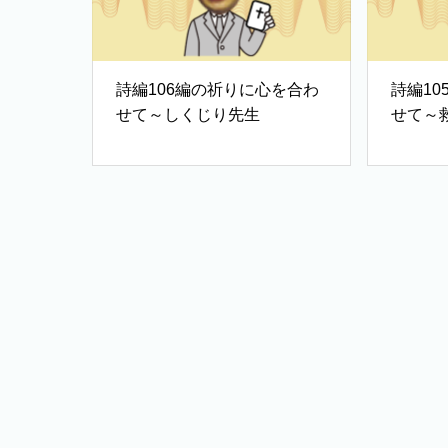
詩編106編の祈りに心を合わ
詩編1
せて～しくじり先生
せて～