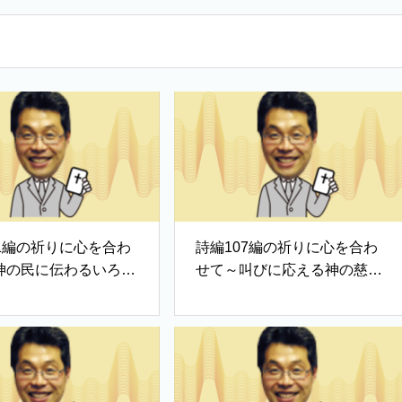
11編の祈りに心を合わ
詩編107編の祈りに心を合わ
神の民に伝わるいろは
せて～叫びに応える神の慈し
み