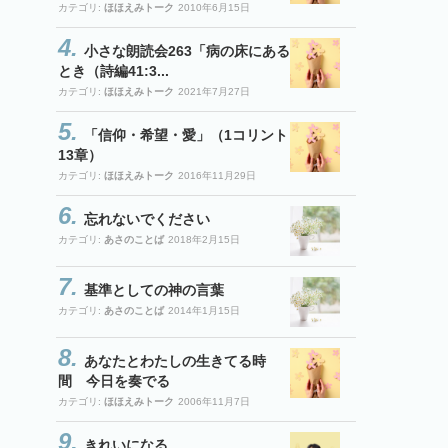
カテゴリ:
ほほえみトーク
2010年6月15日
小さな朗読会263「病の床にある
とき（詩編41:3...
カテゴリ:
ほほえみトーク
2021年7月27日
「信仰・希望・愛」（1コリント
13章）
カテゴリ:
ほほえみトーク
2016年11月29日
忘れないでください
カテゴリ:
あさのことば
2018年2月15日
基準としての神の言葉
カテゴリ:
あさのことば
2014年1月15日
あなたとわたしの生きてる時
間 今日を奏でる
カテゴリ:
ほほえみトーク
2006年11月7日
きれいになる