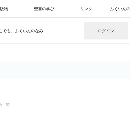
版物
聖書の学び
リンク
ふくいん
こでも、ふくいんのなみ
ログイン
数：52