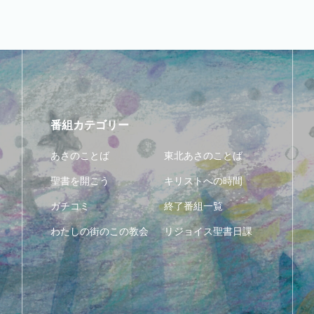
番組カテゴリー
あさのことば
東北あさのことば
聖書を開こう
キリストへの時間
ガチコミ
終了番組一覧
わたしの街のこの教会
リジョイス聖書日課