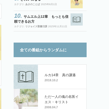
カテゴリ:
あさのことば
2025年9月1日
サムエル上12章 もっとも信
頼できるお方
カテゴリ:
リジョイス聖書日課
2025年11月11日
全ての番組からランダムに
ルカ14章 真の謙遜
2018.10.2
ただ一人の魂の名医イ
エス・キリスト
2008.04.7