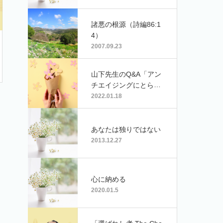
諸悪の根源（詩編86:1
4）
2007.09.23
山下先生のQ&A「アン
チエイジングにとらわ
れる悩み」（光子さ
2022.01.18
ん）
あなたは独りではない
2013.12.27
心に納める
2020.01.5