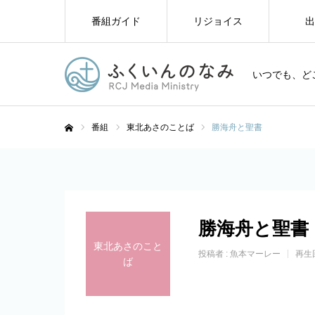
番組ガイド
リジョイス
出
いつでも、ど
番組
東北あさのことば
勝海舟と聖書
ホーム
勝海舟と聖書
東北あさのこと
投稿者 :
魚本マーレー
再生
ば