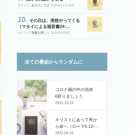
カテゴリ:
あさのことば
2025年11月19日
その日は、突然やってくる
（マタイによる福音書24:...
カテゴリ:
聖書を開こう
2026年4月9日
全ての番組からランダムに
コロナ禍の中の信仰
6祈りましょう
2021.10.22
キリストにあって死か
ら命へ（ローマ5:12-2
1）
2011.06.16