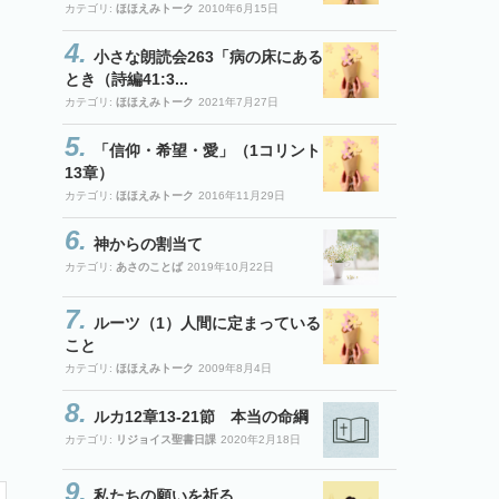
カテゴリ:
ほほえみトーク
2010年6月15日
小さな朗読会263「病の床にある
とき（詩編41:3...
カテゴリ:
ほほえみトーク
2021年7月27日
「信仰・希望・愛」（1コリント
13章）
カテゴリ:
ほほえみトーク
2016年11月29日
神からの割当て
カテゴリ:
あさのことば
2019年10月22日
ルーツ（1）人間に定まっている
こと
カテゴリ:
ほほえみトーク
2009年8月4日
ルカ12章13-21節 本当の命綱
カテゴリ:
リジョイス聖書日課
2020年2月18日
私たちの願いを祈る