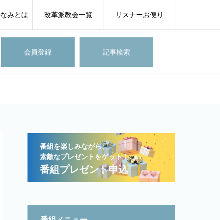
のなみとは
改革派教会一覧
リスナーお便り
会員登録
記事検索
番組を楽しみながら、
素敵なプレゼントをゲット！
番組プレゼント申込
番組メニュー