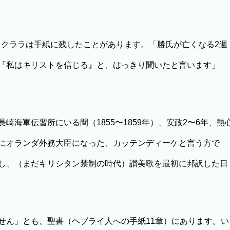
、クララは手紙に残したことがあります。「勝氏が亡くなる2週
『私はキリストを信じる』と、はっきり聞いたと言います」
海軍伝習所にいる間（1855〜1859年）、安政2〜6年、熱
にオランダ外務大臣になった、カッテンディーケと言う方で
し、（まだキリシタン禁制の時代）讃美歌を最初に邦訳した日
ん」とも、聖書（ヘブライ人への手紙11章）にあります。い