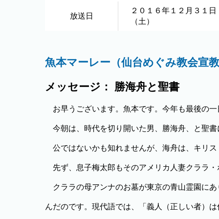
２０１６年１２月３１日
放送日
（土）
魚本マーレー（仙台めぐみ教会宣
メッセージ： 勝海舟と聖書
お早うございます。魚本です。今年も最後の一
今朝は、時代を切り開いた男、勝海舟、と聖書
公ではないかも知れませんが、海舟は、キリス
先ず、息子梅太郎もそのアメリカ人妻クララ・
クララの母アンナのお墓が東京の青山霊園にあ
んだのです。現代語では、「義人（正しい者）は