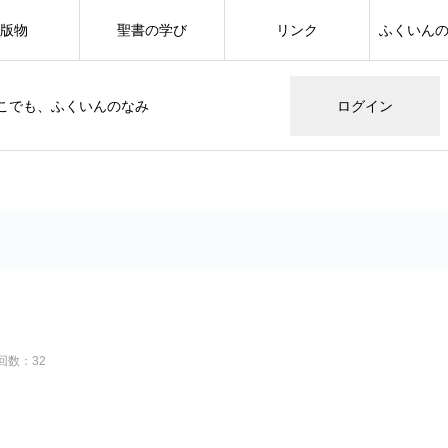
版物
聖書の学び
リンク
ふくいん
こでも、ふくいんのなみ
ログイン
回数：32