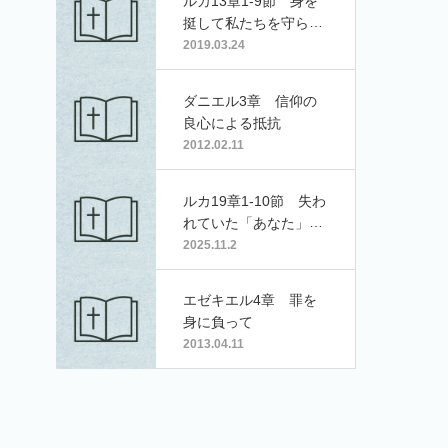
ルカ13章1-9節 身を
挺して私たちを守られ
る方
2019.03.24
ダニエル3章 信仰の
良心による抵抗
2012.02.11
ルカ19章1-10節 失わ
れていた「あなた」を
訪れるイエス
2025.11.2
エゼキエル4章 罪を
身に負って
2013.04.11