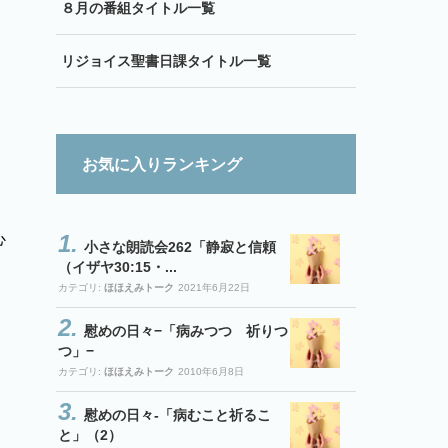
８月の番組タイトル一覧
リジョイス聖書日課タイトル一覧
お気に入りランキング
心
小さな朗読会262「静寂と信頼
（イザヤ30:15・...
カテゴリ:
ほほえみトーク
2021年6月22日
慰めの日々−「病みつつ 祈りつ
つ」−
カテゴリ:
ほほえみトーク
2010年6月8日
慰めの日々-「病むこと祈るこ
と」（2）