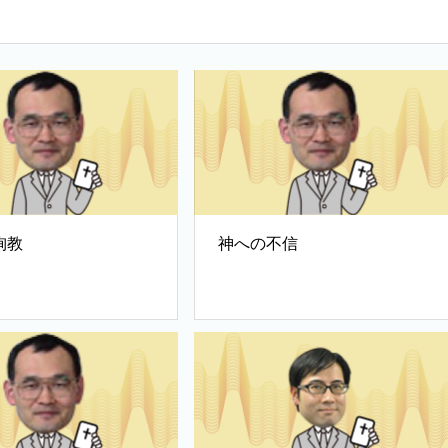
殉教
神への不信