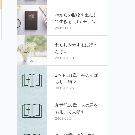
神からの賜物を重んじ
て生きる（1テモテ4:1
1-16）
2019.11.7
わたしが示す地に行き
なさい
2015.07.19
2ペトロ1章 神のすば
らしい約束
2015.04.25
創世記50章 人の悪を
も用いて人類を
2009.08.5