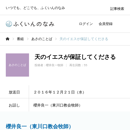
いつでも、どこでも、ふくいんのなみ
記事検索
ログイン
会員登録
番組
あさのことば
天のイエスが保証してくださる
ホーム
天のイエスが保証してくださる
あさのことば
投稿者 :
櫻井良一牧師
再生回数：55
放送日
２０１６年１２月２１日（水）
お話し
櫻井良一（東川口教会牧師）
櫻井良一（東川口教会牧師）