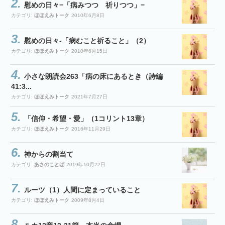
慰めの日々−「病みつつ 祈りつつ」−
カテゴリ:
ほほえみトーク
2010年6月8日
慰めの日々-「病むこと祈ること」（2）
カテゴリ:
ほほえみトーク
2010年6月15日
小さな朗読会263「病の床にあるとき（詩編
41:3...
カテゴリ:
ほほえみトーク
2021年7月27日
「信仰・希望・愛」（1コリント13章）
カテゴリ:
ほほえみトーク
2016年11月29日
神からの割当て
カテゴリ:
あさのことば
2019年10月22日
ルーツ（1）人間に定まっていること
カテゴリ:
ほほえみトーク
2009年8月4日