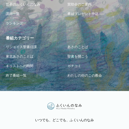
世界のふくいんのなみ
賛助会のご案内
講師一覧
番組プレゼント申込
ランキング
番組カテゴリー
リジョイス聖書日課
あさのことば
東北あさのことば
聖書を開こう
キリストへの時間
ガチコミ
終了番組一覧
わたしの街のこの教会
いつでも、どこでも、ふくいんのなみ