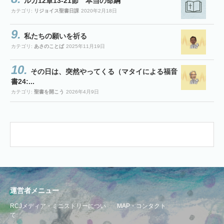
ルカ12章13-21節 本当の命綱
カテゴリ:
リジョイス聖書日課
2020年2月18日
私たちの願いを祈る
カテゴリ:
あさのことば
2025年11月19日
その日は、突然やってくる（マタイによる福音
書24:...
カテゴリ:
聖書を開こう
2026年4月9日
運営者メニュー
RCJメディア・ミニストリーについ
MAP・コンタクト
て