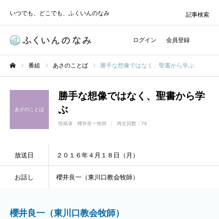
いつでも、どこでも、ふくいんのなみ
記事検索
ログイン
会員登録
番組
あさのことば
勝手な想像ではなく、聖書から学ぶ
ホーム
勝手な想像ではなく、聖書から学
ぶ
あさのことば
投稿者 :
櫻井良一牧師
再生回数：76
放送日
２０１６年４月１８日（月）
お話し
櫻井良一（東川口教会牧師）
櫻井良一（東川口教会牧師）