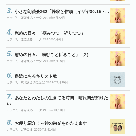
小さな朗読会262「静寂と信頼（イザヤ30:15・...
カテゴリ:
ほほえみトーク
2021年6月22日
慰めの日々−「病みつつ 祈りつつ」−
カテゴリ:
ほほえみトーク
2010年6月8日
慰めの日々-「病むこと祈ること」（2）
カテゴリ:
ほほえみトーク
2010年6月15日
身近にあるキリスト教
カテゴリ:
東北あさのことば
2023年7月29日
あなたとわたしの生きてる時間 晴れ間が知りた
い
カテゴリ:
ほほえみトーク
2006年10月3日
お便り紹介！～神の栄光をたたえます
カテゴリ:
ガチコミ
2025年2月14日