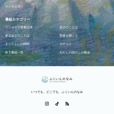
ランキング
番組カテゴリー
リジョイス聖書日課
あさのことば
東北あさのことば
聖書を開こう
キリストへの時間
ガチコミ
終了番組一覧
わたしの街のこの教会
いつでも、どこでも、ふくいんのなみ