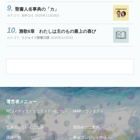
聖書人名事典の「カ」
カテゴリ:
ガチコミ
2025年11月28日
雅歌6章 わたしは主のもの最上の喜び
カテゴリ:
リジョイス聖書日課
2025年12月6日
運営者メニュー
RCJメディア・ミニストリーについ
MAP・コンタクト
て
世界のふくいんのなみ
賛助会のご案内
講師一覧
番組プレゼント申込