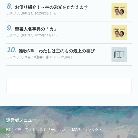
お便り紹介！～神の栄光をたたえます
カテゴリ:
ガチコミ
2025年2月14日
聖書人名事典の「カ」
カテゴリ:
ガチコミ
2025年11月28日
雅歌6章 わたしは主のもの最上の喜び
カテゴリ:
リジョイス聖書日課
2025年12月6日
運営者メニュー
RCJメディア・ミニストリーについ
MAP・コンタクト
て