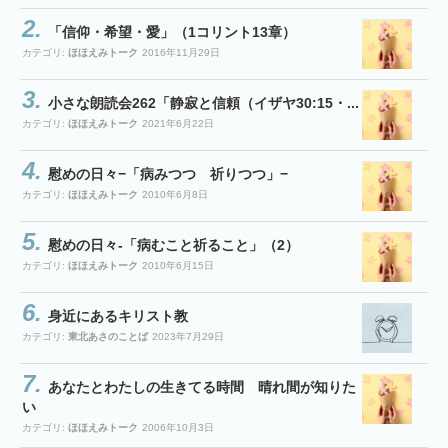
「信仰・希望・愛」（1コリント13章）
カテゴリ:
ほほえみトーク
2016年11月29日
小さな朗読会262「静寂と信頼（イザヤ30:15・...
カテゴリ:
ほほえみトーク
2021年6月22日
慰めの日々−「病みつつ 祈りつつ」−
カテゴリ:
ほほえみトーク
2010年6月8日
慰めの日々-「病むこと祈ること」（2）
カテゴリ:
ほほえみトーク
2010年6月15日
身近にあるキリスト教
カテゴリ:
東北あさのことば
2023年7月29日
あなたとわたしの生きてる時間 晴れ間が知りた
い
カテゴリ:
ほほえみトーク
2006年10月3日