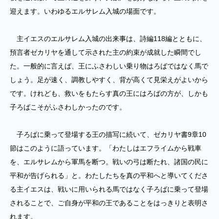
迎えます。いわゆるエルサレム入城の場面です。
主イエスのエルサレム入城の出来事は、詩編118編とともに、
預言者ゼカリヤを通して示された主の約束が成就した瞬間でし
た。一般的に言えば、王にふさわしい乗り物はろばではなく馬で
しょう。足が速く、調教しやすく、背が高くて見栄えがよいから
です。けれども、救いをもたらす真の王にはろばの方が、しかも
子ろばこそがふさわしかったのです。
子ろばに乗って登場する王の描写に続いて、ゼカリヤ書9章10
節はこのように語っています。「わたしはエフライムから戦車
を、エルサレムから軍馬を断つ。戦いの弓は断たれ、諸国の民に
平和が告げられる」と。わたしたちを真の平和へと導いてくださ
る主イエスは、戦いに用いられる馬ではなく子ろばに乗って登場
されることで、ご自身が平和の王であることをはっきりと表明さ
れます。