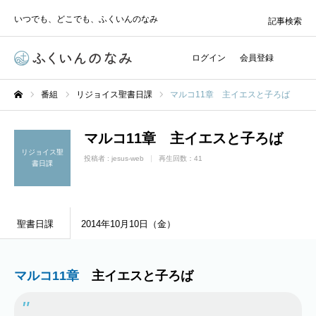
いつでも、どこでも、ふくいんのなみ
記事検索
ログイン
会員登録
番組
リジョイス聖書日課
マルコ11章 主イエスと子ろば
ホーム
マルコ11章 主イエスと子ろば
リジョイス聖
投稿者 :
jesus-web
再生回数：41
書日課
聖書日課
2014年10月10日（金）
マルコ11章
主イエスと子ろば