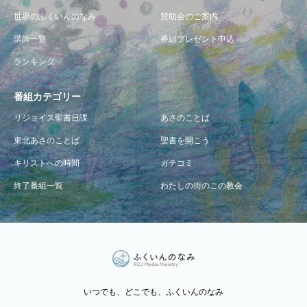
世界のふくいんのなみ
賛助会のご案内
講師一覧
番組プレゼント申込
ランキング
番組カテゴリー
リジョイス聖書日課
あさのことば
東北あさのことば
聖書を開こう
キリストへの時間
ガチコミ
終了番組一覧
わたしの街のこの教会
いつでも、どこでも、ふくいんのなみ