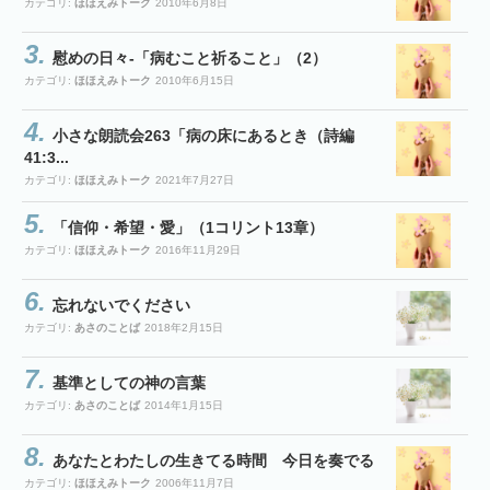
カテゴリ:
ほほえみトーク
2010年6月8日
慰めの日々-「病むこと祈ること」（2）
カテゴリ:
ほほえみトーク
2010年6月15日
小さな朗読会263「病の床にあるとき（詩編
41:3...
カテゴリ:
ほほえみトーク
2021年7月27日
「信仰・希望・愛」（1コリント13章）
カテゴリ:
ほほえみトーク
2016年11月29日
忘れないでください
カテゴリ:
あさのことば
2018年2月15日
基準としての神の言葉
カテゴリ:
あさのことば
2014年1月15日
あなたとわたしの生きてる時間 今日を奏でる
カテゴリ:
ほほえみトーク
2006年11月7日