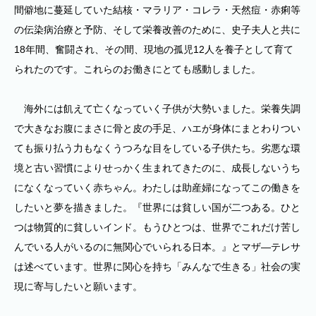
間僻地に蔓延していた結核・マラリア・コレラ・天然痘・赤痢等
の伝染病治療と予防、そして栄養改善のために、史子夫人と共に
18年間、奮闘され、その間、現地の孤児12人を養子として育て
られたのです。これらのお働きにとても感動しました。
海外には飢えて亡くなっていく子供が大勢いました。栄養失調
で大きなお腹にまさに骨と皮の手足、ハエが身体にまとわりつい
ても振り払う力もなくうつろな目をしている子供たち。劣悪な環
境と古い習慣によりせっかく生まれてきたのに、成長しないうち
になくなっていく赤ちゃん。わたしは助産婦になってこの働きを
したいと夢を描きました。『世界には貧しい国が二つある。ひと
つは物質的に貧しいインド。もうひとつは、世界でこれだけ苦し
んでいる人がいるのに無関心でいられる日本。』とマザ―テレサ
は述べています。世界に関心を持ち「みんなで生きる」社会の実
現に寄与したいと願います。