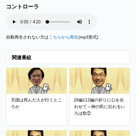
コントローラ
自動再生されない方は
こちらから再生
(mp3形式)
関連番組
天国は死んだ人が行くとこ
詩編112編の祈りに心を合
ろか
わせて～神の民に伝わるい
ろは歌②