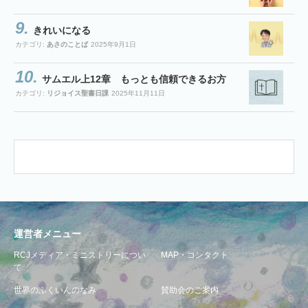
きれいになる
カテゴリ:
あさのことば
2025年9月1日
サムエル上12章 もっとも信頼できるお方
カテゴリ:
リジョイス聖書日課
2025年11月11日
運営者メニュー
RCJメディア・ミニストリーについ
MAP・コンタクト
て
世界のふくいんのなみ
賛助会のご案内