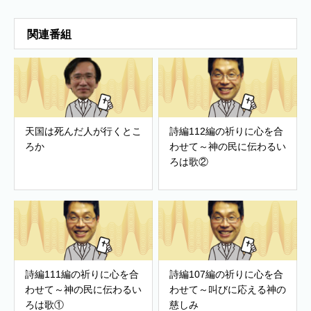
関連番組
天国は死んだ人が行くとこ
詩編112編の祈りに心を合
ろか
わせて～神の民に伝わるい
ろは歌②
詩編111編の祈りに心を合
詩編107編の祈りに心を合
わせて～神の民に伝わるい
わせて～叫びに応える神の
ろは歌①
慈しみ