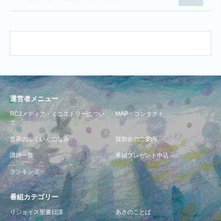
運営者メニュー
RCJメディア・ミニストリーについ
MAP・コンタクト
て
世界のふくいんのなみ
賛助会のご案内
講師一覧
番組プレゼント申込
ランキング
番組カテゴリー
リジョイス聖書日課
あさのことば