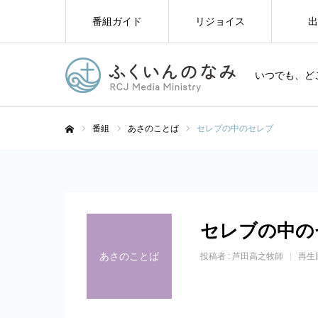
番組ガイド
リジョイス
出
いつでも、ど
番組
あさのことば
セレブの中のセレブ
ホーム
セレブの中の
あさのことば
投稿者 :
芦田高之牧師
再生