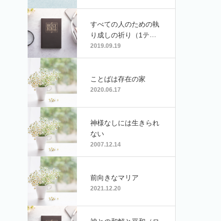
すべての人のための執
り成しの祈り（1テモ
テ2:1-7）
2019.09.19
ことばは存在の家
2020.06.17
神様なしには生きられ
ない
2007.12.14
前向きなマリア
2021.12.20