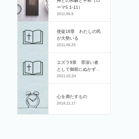
神との和解と平和（ロ
ーマ5:1-11）
2011.06.9
使徒18章 わたしの民
が大勢いる
2011.08.25
エズラ9章 罪深い者
として御前にぬかずく
者の光
2021.02.24
心を満たすもの
2018.11.17