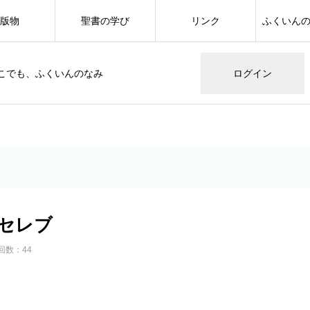
版物
聖書の学び
リンク
ふくいん
こでも、ふくいんのなみ
ログイン
セレブ
回数：44