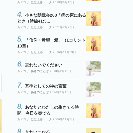
カテゴリ:
ほほえみトーク
2010年6月15日
小さな朗読会263「病の床にある
とき（詩編41:3...
カテゴリ:
ほほえみトーク
2021年7月27日
「信仰・希望・愛」（1コリント
13章）
カテゴリ:
ほほえみトーク
2016年11月29日
忘れないでください
カテゴリ:
あさのことば
2018年2月15日
基準としての神の言葉
カテゴリ:
あさのことば
2014年1月15日
あなたとわたしの生きてる時
間 今日を奏でる
カテゴリ:
ほほえみトーク
2006年11月7日
きれいになる