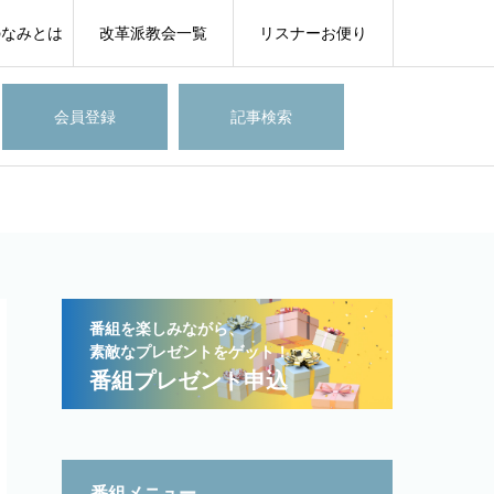
のなみとは
改革派教会一覧
リスナーお便り
会員登録
記事検索
番組を楽しみながら、
素敵なプレゼントをゲット！
番組プレゼント申込
番組メニュー