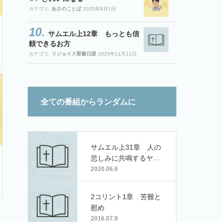
カテゴリ:
あさのことば
2025年9月1日
サムエル上12章 もっとも信
頼できるお方
カテゴリ:
リジョイス聖書日課
2025年11月11日
全ての番組からランダムに
サムエル上31章 人の
悲しみに共鳴するヤベ
シュの住民
2020.06.6
2コリント1章 苦難と
慰め
2016.07.9