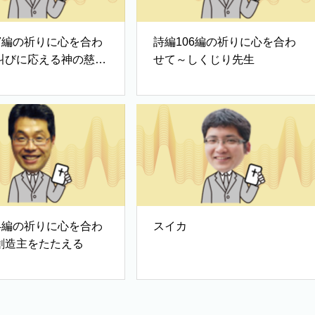
07編の祈りに心を合わ
詩編106編の祈りに心を合わ
叫びに応える神の慈し
せて～しくじり先生
04編の祈りに心を合わ
スイカ
創造主をたたえる