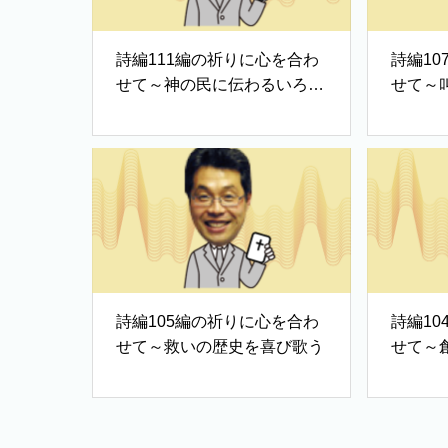
詩編111編の祈りに心を合わ
詩編1
せて～神の民に伝わるいろは
せて～
歌①
み
詩編105編の祈りに心を合わ
詩編1
せて～救いの歴史を喜び歌う
せて～