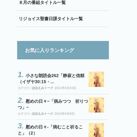
８月の番組タイトル一覧
リジョイス聖書日課タイトル一覧
お気に入りランキング
小さな朗読会262「静寂と信頼
（イザヤ30:15・...
カテゴリ:
ほほえみトーク
2021年6月22日
慰めの日々−「病みつつ 祈りつ
つ」−
カテゴリ:
ほほえみトーク
2010年6月8日
慰めの日々-「病むこと祈るこ
と」（2）