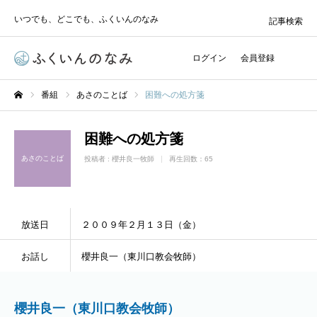
いつでも、どこでも、ふくいんのなみ
記事検索
ログイン
会員登録
番組
あさのことば
困難への処方箋
ホーム
困難への処方箋
あさのことば
投稿者 :
櫻井良一牧師
再生回数：65
放送日
２００９年２月１３日（金）
お話し
櫻井良一（東川口教会牧師）
櫻井良一（東川口教会牧師）