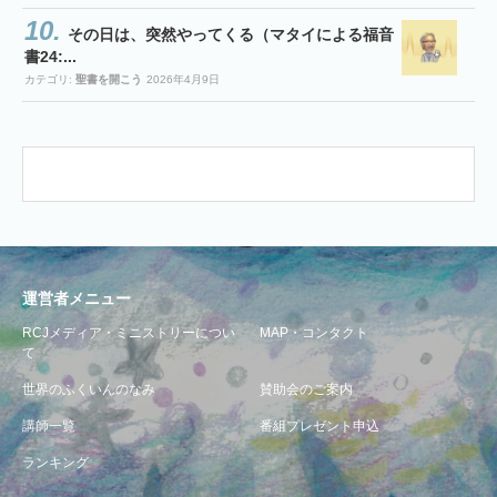
その日は、突然やってくる（マタイによる福音
書24:...
カテゴリ:
聖書を開こう
2026年4月9日
運営者メニュー
RCJメディア・ミニストリーについ
MAP・コンタクト
て
世界のふくいんのなみ
賛助会のご案内
講師一覧
番組プレゼント申込
ランキング