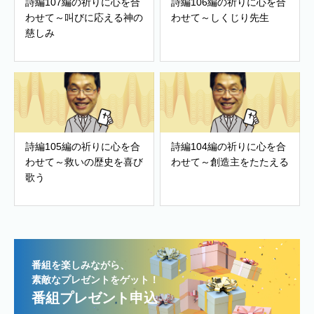
詩編107編の祈りに心を合
詩編106編の祈りに心を合
わせて～叫びに応える神の
わせて～しくじり先生
慈しみ
詩編105編の祈りに心を合
詩編104編の祈りに心を合
わせて～救いの歴史を喜び
わせて～創造主をたたえる
歌う
番組を楽しみながら、
素敵なプレゼントをゲット！
番組プレゼント申込