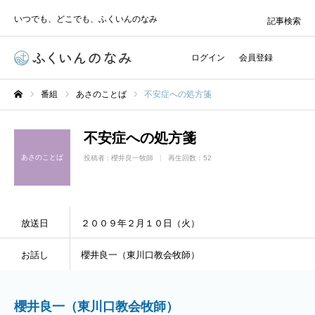
いつでも、どこでも、ふくいんのなみ
記事検索
ログイン
会員登録
番組
あさのことば
不安症への処方箋
ホーム
不安症への処方箋
あさのことば
投稿者 :
櫻井良一牧師
再生回数：52
放送日
２００９年２月１０日（火）
お話し
櫻井良一（東川口教会牧師）
櫻井良一（東川口教会牧師）