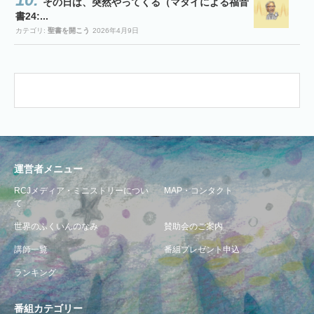
その日は、突然やってくる（マタイによる福音
書24:...
カテゴリ:
聖書を開こう
2026年4月9日
運営者メニュー
RCJメディア・ミニストリーについ
MAP・コンタクト
て
世界のふくいんのなみ
賛助会のご案内
講師一覧
番組プレゼント申込
ランキング
番組カテゴリー