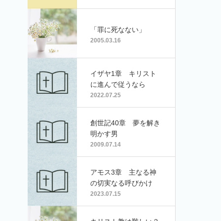
「罪に死なない」
2005.03.16
イザヤ1章 キリスト
に進んで従うなら
2022.07.25
創世記40章 夢を解き
明かす男
2009.07.14
アモス3章 主なる神
の切実なる呼びかけ
2023.07.15