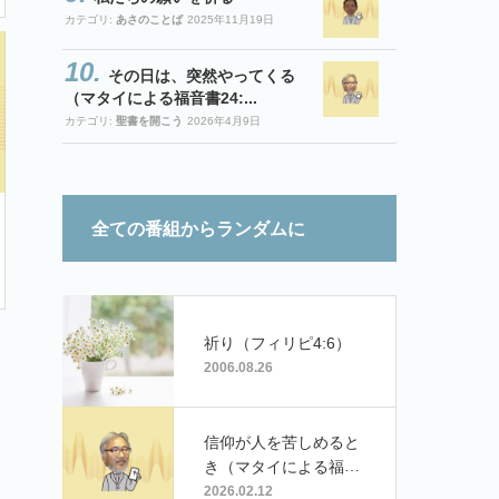
カテゴリ:
あさのことば
2025年11月19日
その日は、突然やってくる
（マタイによる福音書24:...
カテゴリ:
聖書を開こう
2026年4月9日
全ての番組からランダムに
祈り（フィリピ4:6）
2006.08.26
信仰が人を苦しめると
き（マタイによる福音
書23:13-24）
2026.02.12