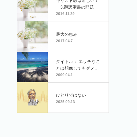
キリスト教は難しい？
3.翻訳聖書の問題
2016.11.29
最大の恵み
2017.04.7
タイトル： エッチなこ
とは想像してもダメで
すか？ 山梨県 ハン
2009.04.1
ドルネーム･小鳥さん
ひとりではない
2025.09.13