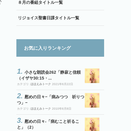
で
８月の番組タイトル一覧
リジョイス聖書日課タイトル一覧
お気に入りランキング
小さな朗読会262「静寂と信頼
（イザヤ30:15・...
カテゴリ:
ほほえみトーク
2021年6月22日
慰めの日々−「病みつつ 祈りつ
つ」−
カテゴリ:
ほほえみトーク
2010年6月8日
慰めの日々-「病むこと祈るこ
と」（2）