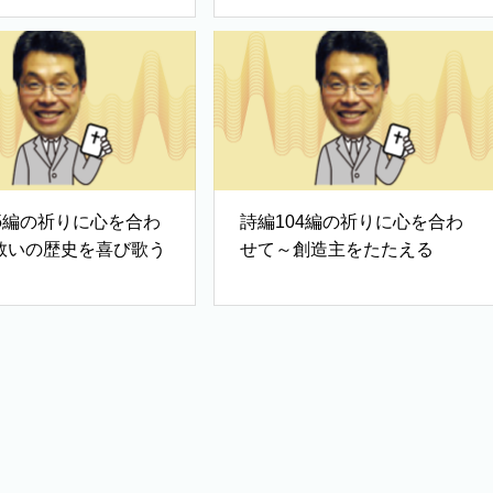
05編の祈りに心を合わ
詩編104編の祈りに心を合わ
救いの歴史を喜び歌う
せて～創造主をたたえる