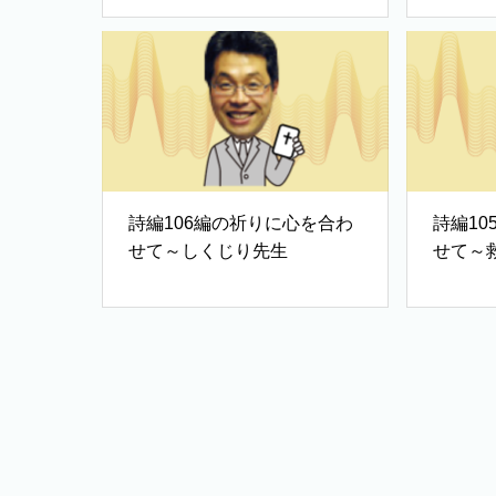
詩編106編の祈りに心を合わ
詩編1
せて～しくじり先生
せて～