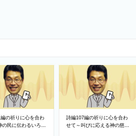
11編の祈りに心を合わ
詩編107編の祈りに心を合わ
神の民に伝わるいろは
せて～叫びに応える神の慈し
み