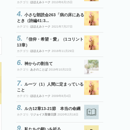
カテゴリ:
ほほえみトーク
2010年6月15日
小さな朗読会263「病の床にある
とき（詩編41:3...
カテゴリ:
ほほえみトーク
2021年7月27日
「信仰・希望・愛」（1コリント
13章）
カテゴリ:
ほほえみトーク
2016年11月29日
神からの割当て
カテゴリ:
あさのことば
2019年10月22日
ルーツ（1）人間に定まっている
こと
カテゴリ:
ほほえみトーク
2009年8月4日
ルカ12章13-21節 本当の命綱
カテゴリ:
リジョイス聖書日課
2020年2月18日
私たちの願いを祈る