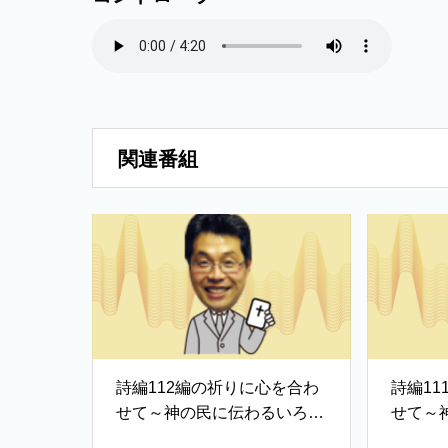
関連番組
詩編112編の祈りに心を合わ
詩編1
せて～神の民に伝わるいろは
せて～
歌②
歌①