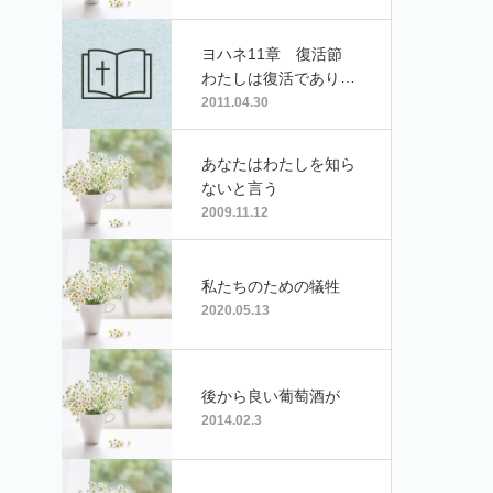
ヨハネ11章 復活節
わたしは復活であり、
命である
2011.04.30
あなたはわたしを知ら
ないと言う
2009.11.12
私たちのための犠牲
2020.05.13
後から良い葡萄酒が
2014.02.3