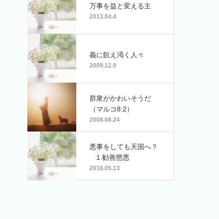
万事を益と変える主
2013.04.4
義に飢え渇く人々
2009.12.9
群衆がかわいそうだ
（マルコ8:2）
2008.08.24
悪事をしても天国へ？
1.勧善懲悪
2018.05.13