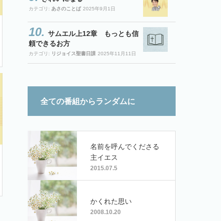
カテゴリ:
あさのことば
2025年9月1日
サムエル上12章 もっとも信
頼できるお方
カテゴリ:
リジョイス聖書日課
2025年11月11日
全ての番組からランダムに
名前を呼んでくださる
主イエス
2015.07.5
かくれた思い
2008.10.20