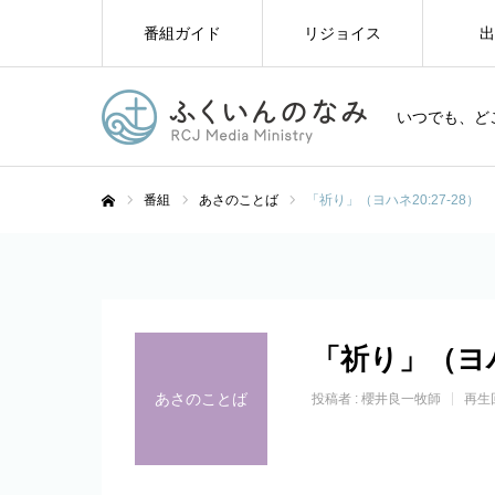
番組ガイド
リジョイス
出
いつでも、ど
番組
あさのことば
「祈り」（ヨハネ20:27-28）
ホーム
「祈り」（ヨハネ
あさのことば
投稿者 :
櫻井良一牧師
再生