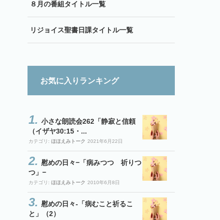
８月の番組タイトル一覧
リジョイス聖書日課タイトル一覧
お気に入りランキング
小さな朗読会262「静寂と信頼
（イザヤ30:15・...
カテゴリ:
ほほえみトーク
2021年6月22日
慰めの日々−「病みつつ 祈りつ
つ」−
カテゴリ:
ほほえみトーク
2010年6月8日
慰めの日々-「病むこと祈るこ
と」（2）