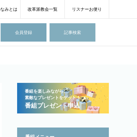
のなみとは
改革派教会一覧
リスナーお便り
会員登録
記事検索
番組を楽しみながら、
素敵なプレゼントをゲット！
番組プレゼント申込
番組メニュー