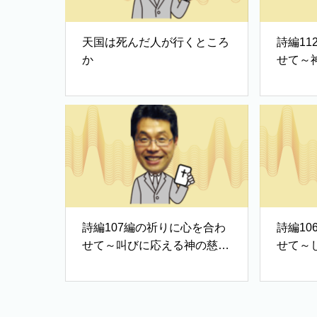
天国は死んだ人が行くところ
詩編1
か
せて～
歌②
詩編107編の祈りに心を合わ
詩編1
せて～叫びに応える神の慈し
せて～
み