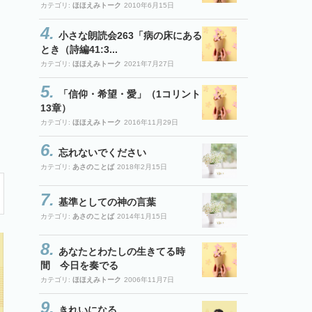
カテゴリ:
ほほえみトーク
2010年6月15日
小さな朗読会263「病の床にある
とき（詩編41:3...
カテゴリ:
ほほえみトーク
2021年7月27日
「信仰・希望・愛」（1コリント
13章）
カテゴリ:
ほほえみトーク
2016年11月29日
忘れないでください
カテゴリ:
あさのことば
2018年2月15日
基準としての神の言葉
カテゴリ:
あさのことば
2014年1月15日
あなたとわたしの生きてる時
間 今日を奏でる
カテゴリ:
ほほえみトーク
2006年11月7日
きれいになる