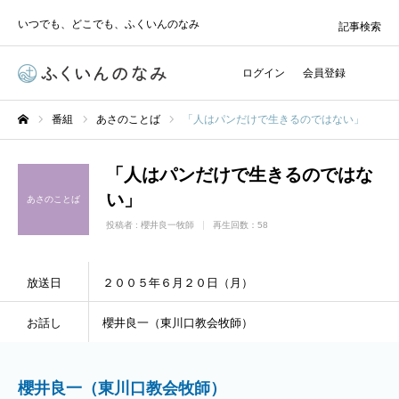
いつでも、どこでも、ふくいんのなみ
記事検索
ログイン
会員登録
番組
あさのことば
「人はパンだけで生きるのではない」
ホーム
「人はパンだけで生きるのではな
い」
あさのことば
投稿者 :
櫻井良一牧師
再生回数：58
放送日
２００５年６月２０日（月）
お話し
櫻井良一（東川口教会牧師）
櫻井良一（東川口教会牧師）