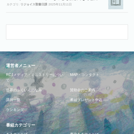
カテゴリ:
リジョイス聖書日課
2025年11月11日
運営者メニュー
RCJメディア・ミニストリーについ
MAP・コンタクト
て
世界のふくいんのなみ
賛助会のご案内
講師一覧
番組プレゼント申込
ランキング
番組カテゴリー