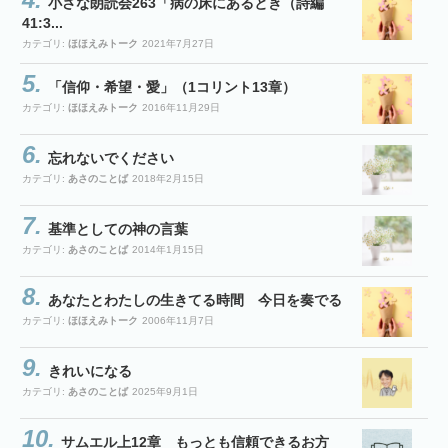
小さな朗読会263「病の床にあるとき（詩編
41:3...
カテゴリ:
ほほえみトーク
2021年7月27日
「信仰・希望・愛」（1コリント13章）
カテゴリ:
ほほえみトーク
2016年11月29日
忘れないでください
カテゴリ:
あさのことば
2018年2月15日
基準としての神の言葉
カテゴリ:
あさのことば
2014年1月15日
あなたとわたしの生きてる時間 今日を奏でる
カテゴリ:
ほほえみトーク
2006年11月7日
きれいになる
カテゴリ:
あさのことば
2025年9月1日
サムエル上12章 もっとも信頼できるお方