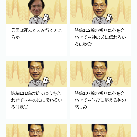
天国は死んだ人が行くとこ
詩編112編の祈りに心を合
ろか
わせて～神の民に伝わるい
ろは歌②
詩編111編の祈りに心を合
詩編107編の祈りに心を合
わせて～神の民に伝わるい
わせて～叫びに応える神の
ろは歌①
慈しみ