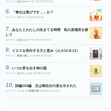
カテゴリ:
ほほえみトーク
2021年7月27日
「奉仕は喜びです…」か？
カテゴリ:
ガチコミ
2024年3月1日
あなたとわたしの生きてる時間 私の居場所を探
して
カテゴリ:
ほほえみトーク
2007年8月7日
イエスを告白する力と恵み（ルカ12:8-12）
カテゴリ:
聖書を開こう
2009年12月10日
いつか芽を出す神の国
カテゴリ:
あさのことば
2025年11月4日
詩編103編 主は御自分の道を示された
カテゴリ:
リジョイス聖書日課
2025年11月22日