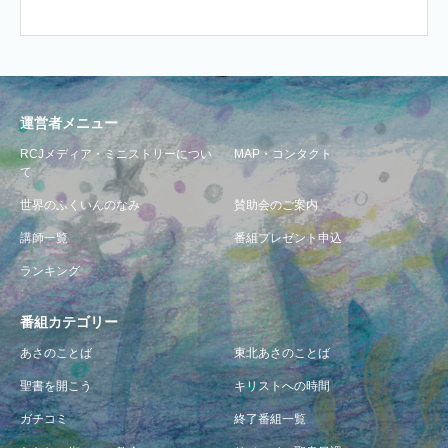
運営者メニュー
RCJメディア・ミニストリーについ
MAP・コンタクト
て
世界のふくいんのなみ
賛助会のご案内
講師一覧
番組プレゼント申込
ランキング
番組カテゴリー
あさのことば
東北あさのことば
聖書を開こう
キリストへの時間
ガチコミ
終了番組一覧