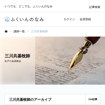
いつでも、どこでも、ふくいんのなみ
記事検索
ログイン
会員登録
講師一覧
三川共基牧師
ホーム
三川共基牧師
松戸小金原教会
三川共基牧師のアーカイブ
104記事