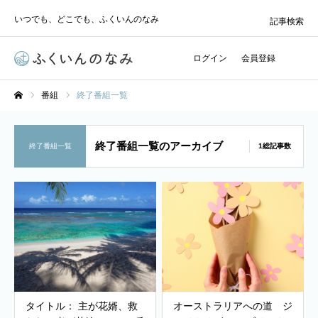
いつでも、どこでも、ふくいんのなみ
記事検索
ログイン
会員登録
番組
終了番組一覧
ホーム
終了番組一覧のアーカイブ
終了番組一覧
1総記事数
タイトル： 主が花婿、救
オーストラリアへの道 ジ