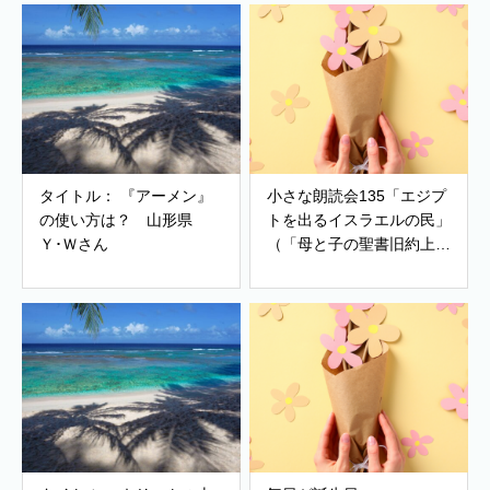
タイトル： 『アーメン』
小さな朗読会135「エジプ
の使い方は？ 山形県
トを出るイスラエルの民」
Ｙ･Ｗさん
（「母と子の聖書旧約上」
出エジプト記12章）