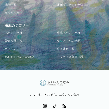
講師一覧
番組プレゼント申込
ランキング
番組カテゴリー
あさのことば
東北あさのことば
聖書を開こう
キリストへの時間
ガチコミ
終了番組一覧
わたしの街のこの教会
リジョイス聖書日課
いつでも、どこでも、ふくいんのなみ