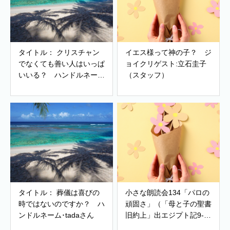
タイトル： クリスチャン
イエス様って神の子？ ジ
でなくても善い人はいっぱ
ョイクリゲスト:立石圭子
いいる？ ハンドルネー
（スタッフ）
ム･ぶどうさん
タイトル： 葬儀は喜びの
小さな朗読会134「パロの
時ではないのですか？ ハ
頑固さ」（「母と子の聖書
ンドルネーム･tadaさん
旧約上」出エジプト記9-
11章）