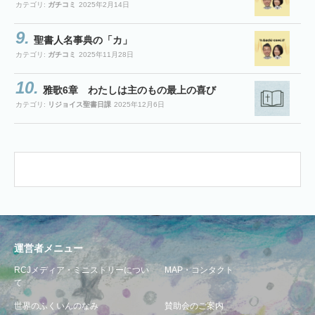
カテゴリ:
ガチコミ
2025年2月14日
聖書人名事典の「カ」
カテゴリ:
ガチコミ
2025年11月28日
雅歌6章 わたしは主のもの最上の喜び
カテゴリ:
リジョイス聖書日課
2025年12月6日
運営者メニュー
RCJメディア・ミニストリーについ
MAP・コンタクト
て
世界のふくいんのなみ
賛助会のご案内