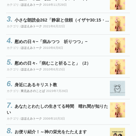
カテゴリ:
ほほえみトーク
2016年11月29日
小さな朗読会262「静寂と信頼（イザヤ30:15・...
カテゴリ:
ほほえみトーク
2021年6月22日
慰めの日々−「病みつつ 祈りつつ」−
カテゴリ:
ほほえみトーク
2010年6月8日
慰めの日々-「病むこと祈ること」（2）
カテゴリ:
ほほえみトーク
2010年6月15日
身近にあるキリスト教
カテゴリ:
東北あさのことば
2023年7月29日
あなたとわたしの生きてる時間 晴れ間が知りた
い
カテゴリ:
ほほえみトーク
2006年10月3日
お便り紹介！～神の栄光をたたえます