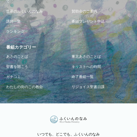
て
世界のふくいんのなみ
賛助会のご案内
講師一覧
番組プレゼント申込
ランキング
番組カテゴリー
あさのことば
東北あさのことば
聖書を開こう
キリストへの時間
ガチコミ
終了番組一覧
わたしの街のこの教会
リジョイス聖書日課
いつでも、どこでも、ふくいんのなみ