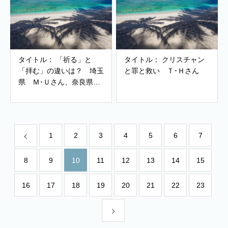
タイトル： 「祈る」と
タイトル： クリスチャン
「拝む」の違いは？ 埼玉
と罪と救い Ｔ･Ｈさん
県 Ｍ･Ｕさん、奈良県
Ｈ･Ｋさん
1
2
3
4
5
6
7
8
9
10
11
12
13
14
15
16
17
18
19
20
21
22
23