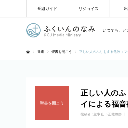
番組ガイド
リジョイス
出
いつでも、ど
番組
聖書を開こう
正しい人のふりをする危険（マタイ
ホーム
正しい人のふ
イによる福音書2
聖書を開こう
投稿者 :
主事 山下正雄教師