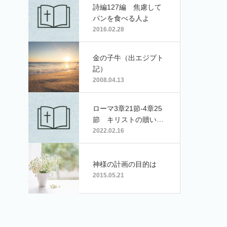
詩編127編 焦慮して
パンを食べる人よ
2016.02.28
金の子牛（出エジプト
記）
2008.04.13
ローマ3章21節-4章25
節 キリストの贖いの
御業により
2022.02.16
神様の計画の目的は
2015.05.21