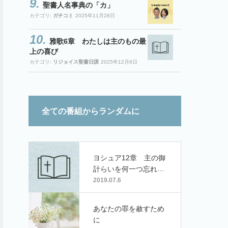
聖書人名事典の「カ」
カテゴリ:
ガチコミ
2025年11月28日
雅歌6章 わたしは主のもの最
上の喜び
カテゴリ:
リジョイス聖書日課
2025年12月6日
全ての番組からランダムに
ヨシュア12章 主の御
計らいを何一つ忘れて
はならない
2019.07.6
あなたの罪を赦すため
に