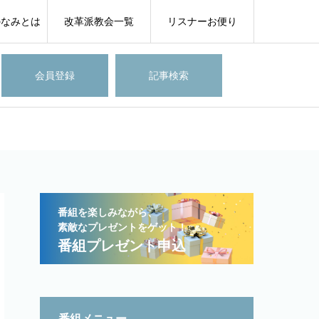
のなみとは
改革派教会一覧
リスナーお便り
会員登録
記事検索
番組を楽しみながら、
素敵なプレゼントをゲット！
番組プレゼント申込
番組メニュー