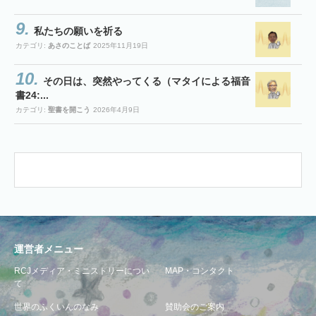
私たちの願いを祈る
カテゴリ:
あさのことば
2025年11月19日
その日は、突然やってくる（マタイによる福音
書24:...
カテゴリ:
聖書を開こう
2026年4月9日
運営者メニュー
RCJメディア・ミニストリーについ
MAP・コンタクト
て
世界のふくいんのなみ
賛助会のご案内