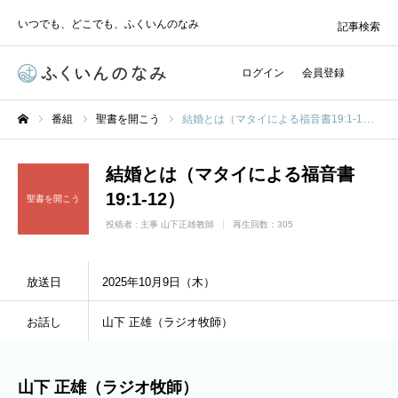
いつでも、どこでも、ふくいんのなみ
記事検索
ログイン
会員登録
番組
聖書を開こう
結婚とは（マタイによる福音書19:1-12）
ホーム
結婚とは（マタイによる福音書
19:1-12）
聖書を開こう
投稿者 :
主事 山下正雄教師
再生回数：305
放送日
2025年10月9日（木）
お話し
山下 正雄（ラジオ牧師）
山下 正雄（ラジオ牧師）