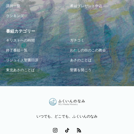
講師一覧
番組プレゼント申込
ランキング
番組カテゴリー
キリストへの時間
ガチコミ
終了番組一覧
わたしの街のこの教会
リジョイス聖書日課
あさのことば
東北あさのことば
聖書を開こう
いつでも、どこでも、ふくいんのなみ