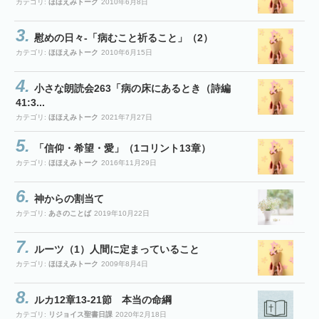
カテゴリ:
ほほえみトーク
2010年6月8日
慰めの日々-「病むこと祈ること」（2）
カテゴリ:
ほほえみトーク
2010年6月15日
小さな朗読会263「病の床にあるとき（詩編
41:3...
カテゴリ:
ほほえみトーク
2021年7月27日
「信仰・希望・愛」（1コリント13章）
カテゴリ:
ほほえみトーク
2016年11月29日
神からの割当て
カテゴリ:
あさのことば
2019年10月22日
ルーツ（1）人間に定まっていること
カテゴリ:
ほほえみトーク
2009年8月4日
ルカ12章13-21節 本当の命綱
カテゴリ:
リジョイス聖書日課
2020年2月18日