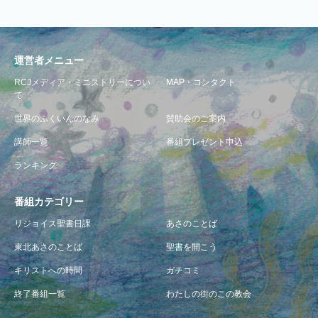
運営者メニュー
RCJメディア・ミニストリーについ
MAP・コンタクト
て
世界のふくいんのなみ
賛助会のご案内
講師一覧
番組プレゼント申込
ランキング
番組カテゴリー
リジョイス聖書日課
あさのことば
東北あさのことば
聖書を開こう
キリストへの時間
ガチコミ
終了番組一覧
わたしの街のこの教会