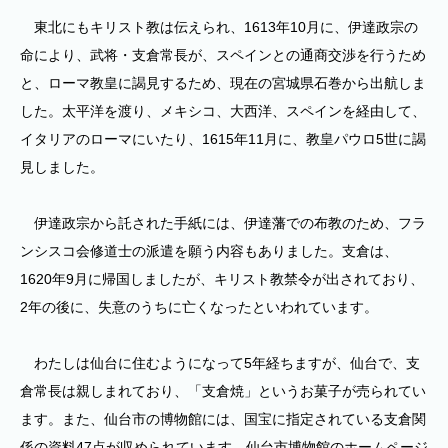
東北にもキリスト教は伝えられ、1613年10月に、伊達政宗の
命により、武将・支倉常長が、スペインとの通商交渉を行うため
と、ローマ教皇に謁見するため、現在の宮城県石巻から出航しま
した。太平洋を渡り、メキシコ、大西洋、スペインを経由して、
イタリアのローマにいたり、1615年11月に、教皇パウロ5世に謁
見しました。
伊達政宗から託された手紙には、伊達藩での布教のため、フラ
ンシスコ会修道士の派遣を願う内容もありました。支倉は、
1620年9月に帰国しましたが、キリスト教禁令が出されており、
2年の後に、失意のうちに亡くなったといわれています。
わたしは仙台に住むようになって5年経ちますが、仙台で、支
倉常長は親しまれており、「支倉焼」というお菓子が売られてい
ます。また、仙台市の博物館には、国宝に指定されている支倉関
係の資料47点が収められています。仙台市博物館のホームページ