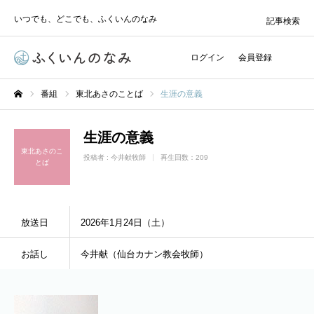
いつでも、どこでも、ふくいんのなみ
記事検索
ログイン
会員登録
番組
東北あさのことば
生涯の意義
ホーム
生涯の意義
東北あさのこ
投稿者 :
今井献牧師
再生回数：209
とば
放送日
2026年1月24日（土）
お話し
今井献（仙台カナン教会牧師）