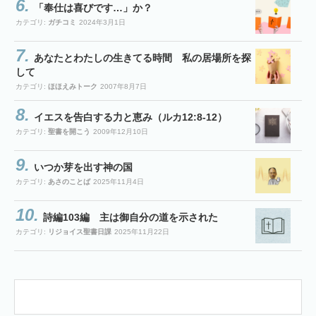
「奉仕は喜びです…」か？
カテゴリ:
ガチコミ
2024年3月1日
あなたとわたしの生きてる時間 私の居場所を探
して
カテゴリ:
ほほえみトーク
2007年8月7日
イエスを告白する力と恵み（ルカ12:8-12）
カテゴリ:
聖書を開こう
2009年12月10日
いつか芽を出す神の国
カテゴリ:
あさのことば
2025年11月4日
詩編103編 主は御自分の道を示された
カテゴリ:
リジョイス聖書日課
2025年11月22日