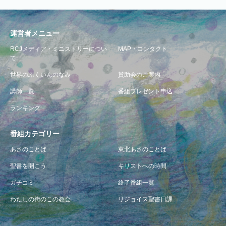
運営者メニュー
RCJメディア・ミニストリーについ
MAP・コンタクト
て
世界のふくいんのなみ
賛助会のご案内
講師一覧
番組プレゼント申込
ランキング
番組カテゴリー
あさのことば
東北あさのことば
聖書を開こう
キリストへの時間
ガチコミ
終了番組一覧
わたしの街のこの教会
リジョイス聖書日課