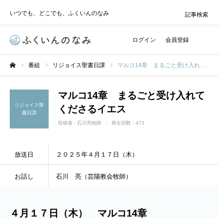
いつでも、どこでも、ふくいんのなみ
記事検索
ログイン
会員登録
番組
リジョイス聖書日課
マルコ14章 まるごと受け入れてくださるイエス
ホーム
マルコ14章 まるごと受け入れて
リジョイス聖
くださるイエス
書日課
投稿者 :
石川亮牧師
再生回数：473
放送日
２０２５年４月１７日（木）
お話し
石川 亮（芸陽教会牧師）
４月１７日（木） マルコ14章