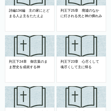
詩編134編 主の家にとど
列王下25章 廃墟のなか
まる人よ主をたたえよ
に灯される光と神の憐れみ
列王下24章 御言葉のま
列王下23章 心尽くして
ま歴史を成就する神
魂尽くして主に帰る