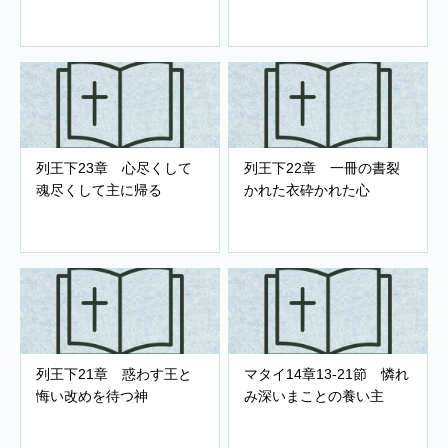
列王下23章 心尽くして
列王下22章 一冊の書裂
魂尽くして主に帰る
かれた衣砕かれた心
列王下21章 惑わす王と
マタイ14章13-21節 憐れ
悔い改めを待つ神
み深いまことの養い主