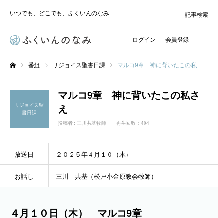
いつでも、どこでも、ふくいんのなみ
記事検索
ログイン
会員登録
番組
リジョイス聖書日課
マルコ9章 神に背いたこの私さえ
ホーム
マルコ9章 神に背いたこの私さ
リジョイス聖
え
書日課
投稿者 :
三川共基牧師
再生回数：404
放送日
２０２５年４月１０（木）
お話し
三川 共基（松戸小金原教会牧師）
４月１０日（木） マルコ9章