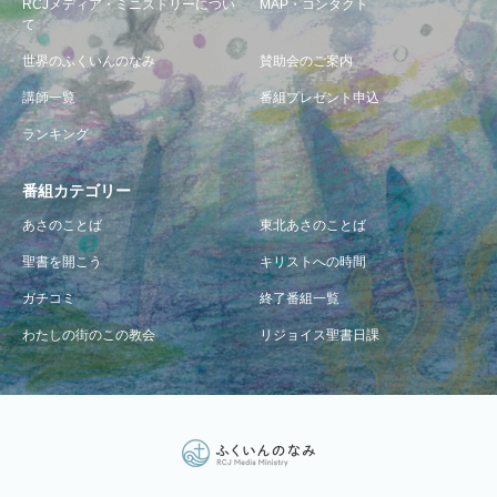
RCJメディア・ミニストリーについ
MAP・コンタクト
て
世界のふくいんのなみ
賛助会のご案内
講師一覧
番組プレゼント申込
ランキング
番組カテゴリー
あさのことば
東北あさのことば
聖書を開こう
キリストへの時間
ガチコミ
終了番組一覧
わたしの街のこの教会
リジョイス聖書日課