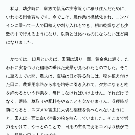
私は、幼少時に、家族で親元の実家近くに移り住んだために、
いわゆる田舎育ちです。今でこそ、農作業は機械化され、コンバ
インに乗って一人で田植えや刈り入れもでき、籾の乾燥なども少
数の手で行えるようになり、以前とは比べものにならないほど楽
になりました。
かつては、10月といえば、田園は辺り一面、黄金色に輝く、た
わわに実をつけた稲穂の垂れた光景が見られたものでした。そこ
に至るまでの間、農夫は、夏場は日が昇る前には、稲を植え付け
た田に、農業用水路から水を均等に引き入れて、夕方になると栓
を締めるという作業を、毎日しなければいけません。それだけで
なく、適時、草取りや肥料をやることも欠かせません。収穫時期
前になると、スズメや害虫に大切な稲穂を食べられないように
と、田んぼ一面に白い消毒の粉を散布していました。そこまで労
力をかけて、やっとのことで、日用の主食であるコメは収穫がで