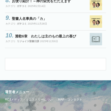
お便り紹介！～神の栄光をたたえます
カテゴリ:
ガチコミ
2025年2月14日
聖書人名事典の「カ」
カテゴリ:
ガチコミ
2025年11月28日
雅歌6章 わたしは主のもの最上の喜び
カテゴリ:
リジョイス聖書日課
2025年12月6日
運営者メニュー
RCJメディア・ミニストリーについ
MAP・コンタクト
て