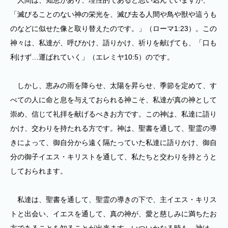
人間は、知恵があり、理性的であると思い込んでいますが、
「滅びることのない神の栄光を、滅び去る人間や鳥や獣や這うも
のなどに似せた像と取り替えたのです。」（ローマ1:23）。この
神々は、私達が、呼びかけ、語りかけ、祈りを献げても、「口も
利けず…運ばれていく」（エレミヤ10:5）のです。
しかし、恵みの雨を降らせ、太陽を昇らせ、季節を定めて、す
べての人に命と息を与えておられる神こそ、私達が真の神として
崇め、信じて礼拝を献げるべきお方です。この神は、私達に語り
かけ、交わりを持たれる方です。神は、聖書を通して、聖霊の導
きによって、御自分から遠く隔たっていた私達に語りかけ、御自
分の御子イエス・キリストを通して、私たちと交わりを持とうと
しておられます。
私達は、聖書を通して、聖霊の導きの下で、主イエス・キリス
トと出会い、イエスを通して、真の神が、愛と慈しみに満ちたお