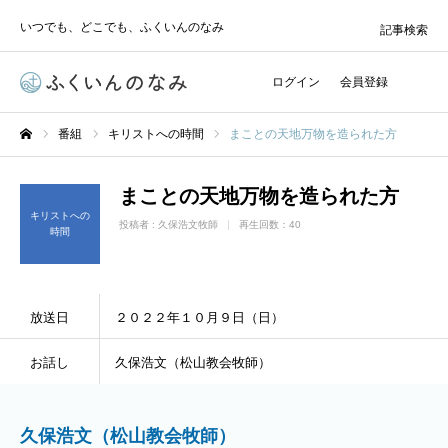
いつでも、どこでも、ふくいんのなみ
記事検索
ログイン
会員登録
番組
キリストへの時間
まことの天地万物を造られた方
ホーム
まことの天地万物を造られた方
キリストへの
投稿者 :
久保浩文牧師
再生回数：40
時間
放送日
２０２２年１０月９日（日）
お話し
久保浩文（松山教会牧師）
久保浩文（松山教会牧師）