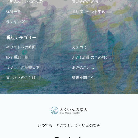
世界のふくいんのなみ
賛助会のご案内
講師一覧
番組プレゼント申込
ランキング
番組カテゴリー
キリストへの時間
ガチコミ
終了番組一覧
わたしの街のこの教会
リジョイス聖書日課
あさのことば
東北あさのことば
聖書を開こう
いつでも、どこでも、ふくいんのなみ