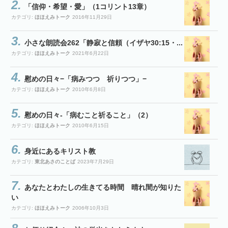
「信仰・希望・愛」（1コリント13章）
カテゴリ:
ほほえみトーク
2016年11月29日
小さな朗読会262「静寂と信頼（イザヤ30:15・...
カテゴリ:
ほほえみトーク
2021年6月22日
慰めの日々−「病みつつ 祈りつつ」−
カテゴリ:
ほほえみトーク
2010年6月8日
慰めの日々-「病むこと祈ること」（2）
カテゴリ:
ほほえみトーク
2010年6月15日
身近にあるキリスト教
カテゴリ:
東北あさのことば
2023年7月29日
あなたとわたしの生きてる時間 晴れ間が知りた
い
カテゴリ:
ほほえみトーク
2006年10月3日