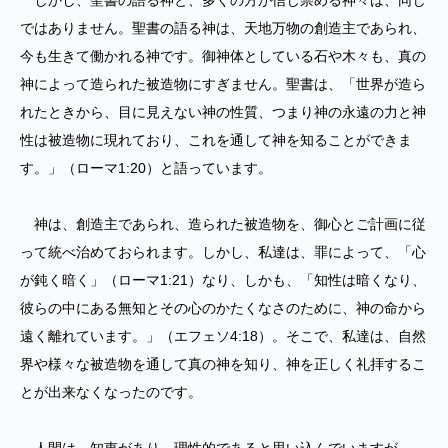
しかし、聖書の語る神と、多くの方が信じ崇める神々は、同じ
ではありません。聖書の語る神は、天地万物の創造主であられ、
今も生きて働かれる神です。御神体としている石や木々も、真の
神によって造られた被造物にすぎません。聖書は、「世界が造ら
れたときから、目に見えない神の性質、つまり神の永遠の力と神
性は被造物に現れており、これを通して神を知ることができま
す。」（ローマ1:20）と語っています。
神は、創造主であられ、造られた被造物を、御心とご計画に従
って統べ治めておられます。しかし、私達は、罪によって、「心
が鈍く暗く」（ローマ1:21）なり、しかも、「知性は暗くなり、
彼らの中にある無知とその心のかたくなさのために、神の命から
遠く離れています。」（エフェソ4:18）。そこで、私達は、自然
界や様々な被造物を通して真の神を知り、神を正しく礼拝するこ
とが出来なくなったのです。