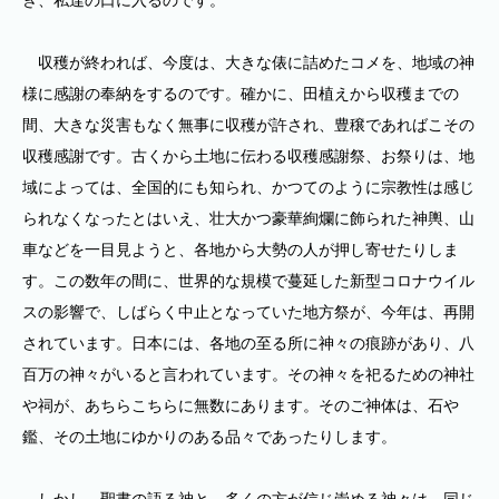
き、私達の口に入るのです。
収穫が終われば、今度は、大きな俵に詰めたコメを、地域の神
様に感謝の奉納をするのです。確かに、田植えから収穫までの
間、大きな災害もなく無事に収穫が許され、豊穣であればこその
収穫感謝です。古くから土地に伝わる収穫感謝祭、お祭りは、地
域によっては、全国的にも知られ、かつてのように宗教性は感じ
られなくなったとはいえ、壮大かつ豪華絢爛に飾られた神輿、山
車などを一目見ようと、各地から大勢の人が押し寄せたりしま
す。この数年の間に、世界的な規模で蔓延した新型コロナウイル
スの影響で、しばらく中止となっていた地方祭が、今年は、再開
されています。日本には、各地の至る所に神々の痕跡があり、八
百万の神々がいると言われています。その神々を祀るための神社
や祠が、あちらこちらに無数にあります。そのご神体は、石や
鑑、その土地にゆかりのある品々であったりします。