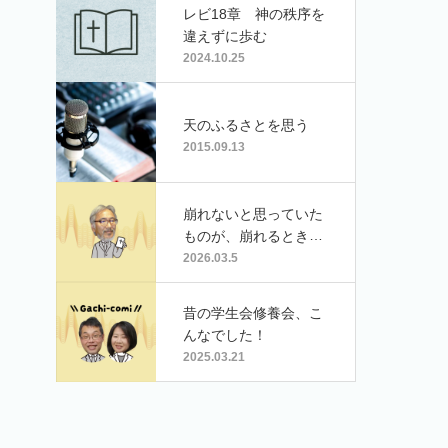
レビ18章 神の秩序を
違えずに歩む
2024.10.25
天のふるさとを思う
2015.09.13
崩れないと思っていた
ものが、崩れるとき
（マタイによる福音書
2026.03.5
24:1-2）
昔の学生会修養会、こ
んなでした！
2025.03.21