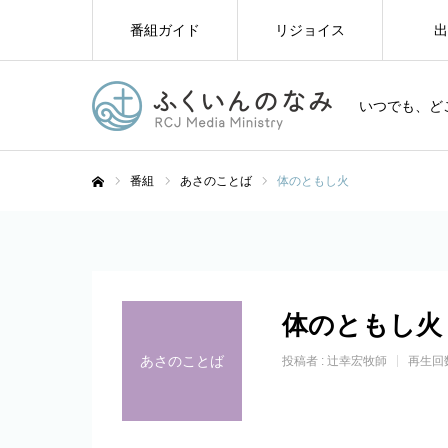
番組ガイド
リジョイス
出
いつでも、ど
番組
あさのことば
体のともし火
ホーム
体のともし火
あさのことば
投稿者 :
辻幸宏牧師
再生回