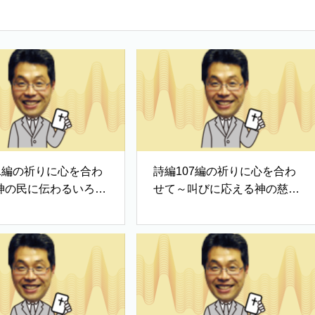
11編の祈りに心を合わ
詩編107編の祈りに心を合わ
神の民に伝わるいろは
せて～叫びに応える神の慈し
み