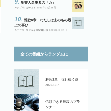
聖書人名事典の「カ」
カテゴリ:
ガチコミ
2025年11月28日
雅歌6章 わたしは主のもの最
上の喜び
カテゴリ:
リジョイス聖書日課
2025年12月6日
全ての番組からランダムに
雅歌3章 揺れ動く愛
2020.10.7
信頼できる最高のプラ
ンナー