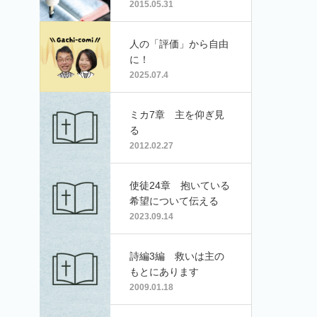
2015.05.31
人の「評価」から自由
に！
2025.07.4
ミカ7章 主を仰ぎ見
る
2012.02.27
使徒24章 抱いている
希望について伝える
2023.09.14
詩編3編 救いは主の
もとにあります
2009.01.18