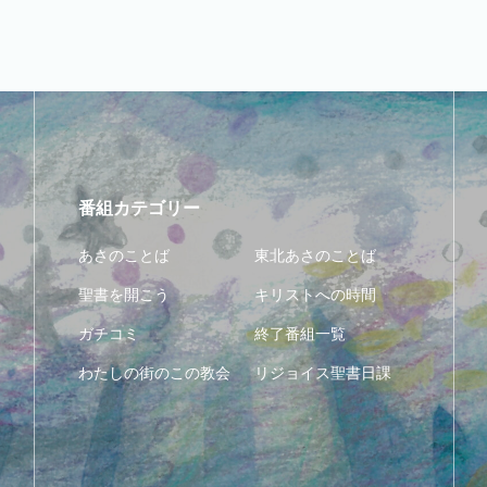
番組カテゴリー
あさのことば
東北あさのことば
聖書を開こう
キリストへの時間
ガチコミ
終了番組一覧
わたしの街のこの教会
リジョイス聖書日課