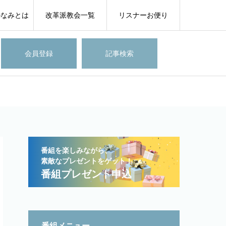
のなみとは
改革派教会一覧
リスナーお便り
会員登録
記事検索
番組を楽しみながら、
素敵なプレゼントをゲット！
番組プレゼント申込
番組メニュー