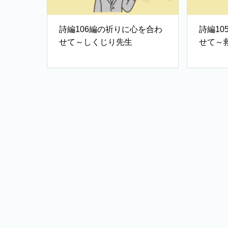
詩編106編の祈りに心を合わ
詩編1
せて～しくじり先生
せて～