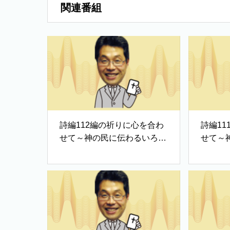
関連番組
詩編112編の祈りに心を合わ
詩編1
せて～神の民に伝わるいろは
せて～
歌②
歌①