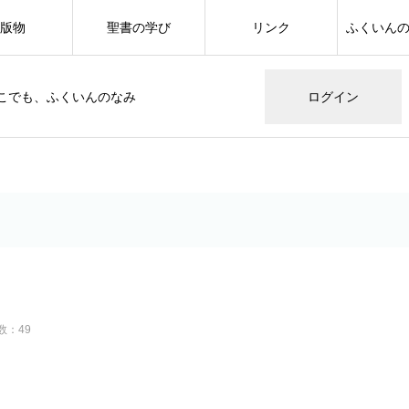
版物
聖書の学び
リンク
ふくいん
こでも、ふくいんのなみ
ログイン
数：49