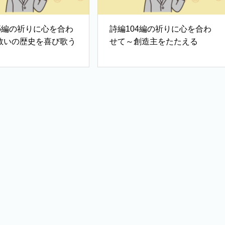
05編の祈りに心を合わ
詩編104編の祈りに心を合わ
救いの歴史を喜び歌う
せて～創造主をたたえる