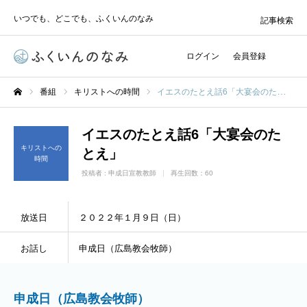
いつでも、どこでも、ふくいんのなみ
記事検索
ログイン
会員登録
番組
キリストへの時間
イエスのたとえ話6「大宴会のたとえ」
ホーム
イエスのたとえ話6「大宴会のた
キリストへの
とえ」
時間
投稿者 :
申成日宣教教師
再生回数：60
放送日
２０２２年１月９日（日）
お話し
申成日（広島教会牧師）
申成日（広島教会牧師）