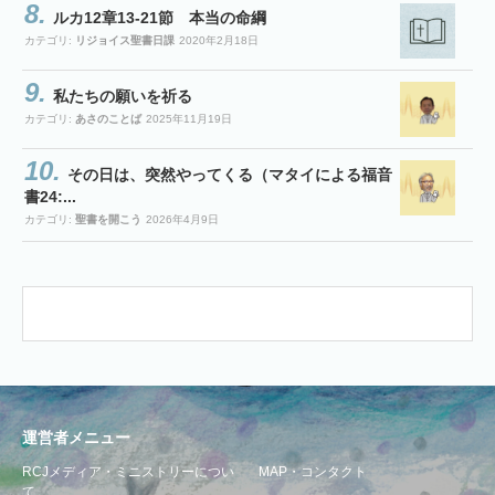
ルカ12章13-21節 本当の命綱
カテゴリ:
リジョイス聖書日課
2020年2月18日
私たちの願いを祈る
カテゴリ:
あさのことば
2025年11月19日
その日は、突然やってくる（マタイによる福音
書24:...
カテゴリ:
聖書を開こう
2026年4月9日
運営者メニュー
RCJメディア・ミニストリーについ
MAP・コンタクト
て