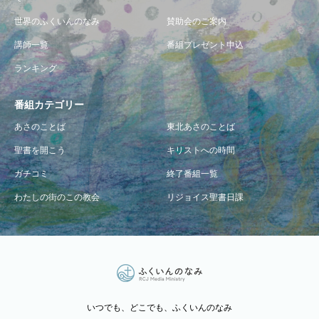
世界のふくいんのなみ
賛助会のご案内
講師一覧
番組プレゼント申込
ランキング
番組カテゴリー
あさのことば
東北あさのことば
聖書を開こう
キリストへの時間
ガチコミ
終了番組一覧
わたしの街のこの教会
リジョイス聖書日課
いつでも、どこでも、ふくいんのなみ