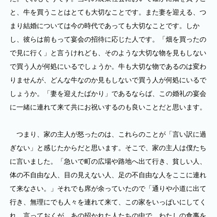
と、牛を買うことはとても大切なことです。また妻を迎える、つ
まり結婚については今の時代であっても大切なことです。しか
し、彼らは前もって宴会の招待に応じた人です。「畑を買ったの
で見に行く」と言うけれども、そのような大切な物を見もしない
で買う人が何処にいるでしょうか。牛も大切な物であるのは変わ
りませんが、どんな牛なのか見もしないで買う人が何処にいるで
しょうか。「妻を迎えたばかり」であるならば、この婚礼の宴会
に一緒に連れて来て共にお祝いするのも良いことだと思います。
つまり、家の主人が怒ったのは、これらのことが「言い訳に過
ぎない」と感じたからだと思います。そこで、家の主人は僕たち
に言いました。「急いで町の広場や路地へ出て行き、貧しい人、
体の不自由な人、目の見えない人、足の不自由な人をここに連れ
て来なさい。」それでも席が余っていたので「通りや小道に出て
行き、無理にでも人々を連れて来て、この家をいっぱいにしてく
れ。言っておくが、あの招かれた人たちの中で、わたしの食事を