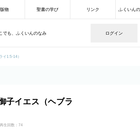
版物
聖書の学び
リンク
ふくいん
こでも、ふくいんのなみ
ログイン
1:5-14）
御子イエス（ヘブラ
再生回数：74