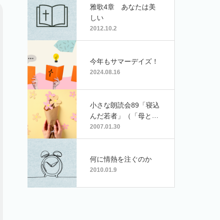
雅歌4章 あなたは美
しい
2012.10.2
今年もサマーデイズ！
2024.08.16
小さな朗読会89「寝込
んだ若者」（「母と子
の聖書」79章）
2007.01.30
何に情熱を注ぐのか
2010.01.9