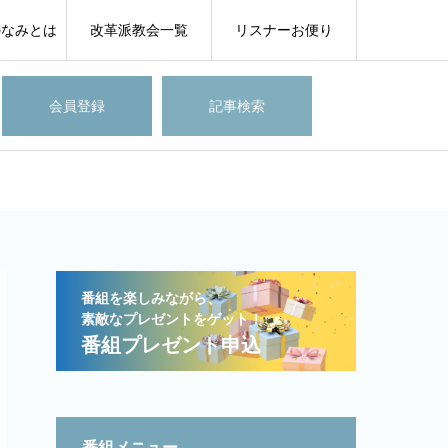
のなみとは
改革派教会一覧
リスナーお便り
会員登録
記事検索
番組を楽しみながら、
素敵なプレゼントをゲット！
番組プレゼント申込
番組メニュー