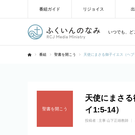
番組ガイド
リジョイス
出
いつでも、ど
番組
聖書を開こう
天使にまさる御子イエス（ヘブライ
ホーム
天使にまさる
イ1:5-14）
聖書を開こう
投稿者 :
主事 山下正雄教師