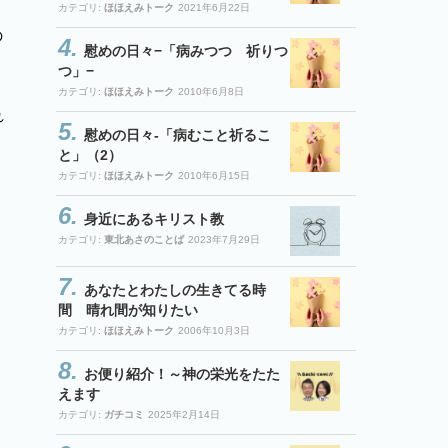
カテゴリ:
ほほえみトーク
2021年6月22日
の
慰めの日々−「病みつつ 祈りつ
つ」−
カテゴリ:
ほほえみトーク
2010年6月8日
れ
慰めの日々-「病むこと祈るこ
と」（2）
カテゴリ:
ほほえみトーク
2010年6月15日
身近にあるキリスト教
カテゴリ:
東北あさのことば
2023年7月29日
あなたとわたしの生きてる時
間 晴れ間が知りたい
カテゴリ:
ほほえみトーク
2006年10月3日
お便り紹介！～神の栄光をたた
えます
カテゴリ:
ガチコミ
2025年2月14日