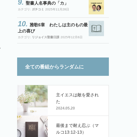
聖書人名事典の「カ」
カテゴリ:
ガチコミ
2025年11月28日
雅歌6章 わたしは主のもの最
上の喜び
カテゴリ:
リジョイス聖書日課
2025年12月6日
い
全ての番組からランダムに
主イエスは敵を愛され
た
2024.05.20
最後まで耐え忍ぶ（マ
ルコ13:12-13）