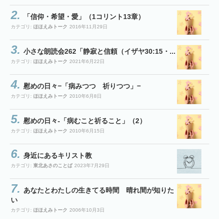
「信仰・希望・愛」（1コリント13章）
カテゴリ:
ほほえみトーク
2016年11月29日
小さな朗読会262「静寂と信頼（イザヤ30:15・...
カテゴリ:
ほほえみトーク
2021年6月22日
慰めの日々−「病みつつ 祈りつつ」−
カテゴリ:
ほほえみトーク
2010年6月8日
慰めの日々-「病むこと祈ること」（2）
カテゴリ:
ほほえみトーク
2010年6月15日
身近にあるキリスト教
カテゴリ:
東北あさのことば
2023年7月29日
あなたとわたしの生きてる時間 晴れ間が知りた
い
カテゴリ:
ほほえみトーク
2006年10月3日