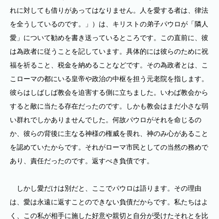
れに対しても借りがあってはなりません。人を愛する者は、律法
を全うしているのです。」）は、キリストの弟子パウロが「隣人
愛」について勧めを書き送っているところです。この直前に、彼
は為政者に従うことを記しています。具体的には彼らのために祝
福を祈ること、税金を納めることなどです。その為政者とは、こ
こローマの都にいる皇帝や政治の中枢を担う元老院を指します。
彼らはしばしば教会を迫害する側に立ちました。いわば教会から
すると敵に当たる存在だったのです。しかも教会はまだ小さな弱
い群れでしかありませんでした。何故パウロがそれを命じるの
か、彼らの背後に主なる神様の権威を畏れ、神のみ心があること
を認めていたからです。それがローマ市民としての当然の務めで
あり、責任だったのです。返すべき負債です。
しかし愛だけは別だと、ここでパウロは語ります。その理由
は、愛は永遠に返すことのできない負債だからです。私たちはよ
く、この私が相手に施した好意や親切と自分が受けたそれとを比