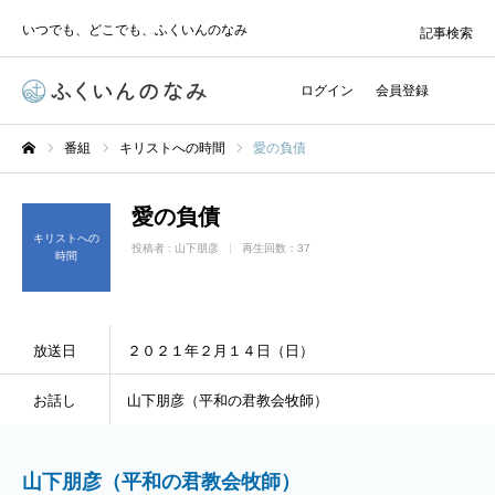
いつでも、どこでも、ふくいんのなみ
記事検索
ログイン
会員登録
番組
キリストへの時間
愛の負債
ホーム
愛の負債
キリストへの
投稿者 :
山下朋彦
再生回数：37
時間
放送日
２０２１年２月１４日（日）
お話し
山下朋彦（平和の君教会牧師）
山下朋彦（平和の君教会牧師）