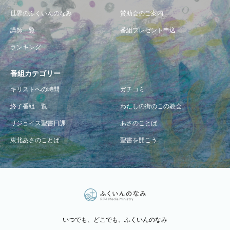
世界のふくいんのなみ
賛助会のご案内
講師一覧
番組プレゼント申込
ランキング
番組カテゴリー
キリストへの時間
ガチコミ
終了番組一覧
わたしの街のこの教会
リジョイス聖書日課
あさのことば
東北あさのことば
聖書を開こう
いつでも、どこでも、ふくいんのなみ