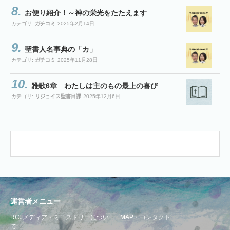
お便り紹介！～神の栄光をたたえます
カテゴリ:
ガチコミ
2025年2月14日
聖書人名事典の「カ」
カテゴリ:
ガチコミ
2025年11月28日
雅歌6章 わたしは主のもの最上の喜び
カテゴリ:
リジョイス聖書日課
2025年12月6日
運営者メニュー
RCJメディア・ミニストリーについ
MAP・コンタクト
て