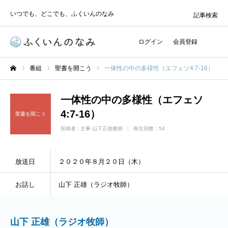
いつでも、どこでも、ふくいんのなみ
記事検索
ログイン
会員登録
番組
聖書を開こう
一体性の中の多様性（エフェソ4:7-16）
ホーム
一体性の中の多様性（エフェソ
4:7-16）
聖書を開こう
投稿者 :
主事 山下正雄教師
再生回数：54
放送日
２０２０年８月２０日（木）
お話し
山下 正雄（ラジオ牧師）
山下 正雄（ラジオ牧師）