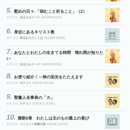
慰めの日々-「病むこと祈ること」（2）
カテゴリ:
ほほえみトーク
2010年6月15日
身近にあるキリスト教
カテゴリ:
東北あさのことば
2023年7月29日
あなたとわたしの生きてる時間 晴れ間が知りた
い
カテゴリ:
ほほえみトーク
2006年10月3日
お便り紹介！～神の栄光をたたえます
カテゴリ:
ガチコミ
2025年2月14日
聖書人名事典の「カ」
カテゴリ:
ガチコミ
2025年11月28日
雅歌6章 わたしは主のもの最上の喜び
カテゴリ:
リジョイス聖書日課
2025年12月6日