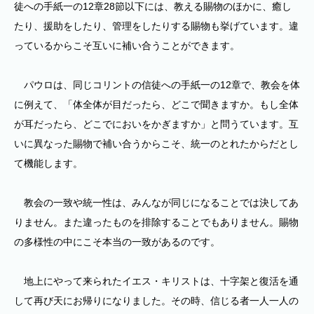
徒への手紙一の12章28節以下には、教える賜物のほかに、癒し
たり、援助をしたり、管理をしたりする賜物も挙げています。違
っているからこそ互いに補い合うことができます。
パウロは、同じコリントの信徒への手紙一の12章で、教会を体
に例えて、「体全体が目だったら、どこで聞きますか。もし全体
が耳だったら、どこでにおいをかぎますか」と問うています。互
いに異なった賜物で補い合うからこそ、統一のとれたからだとし
て機能します。
教会の一致や統一性は、みんなが同じになることでは決してあ
りません。また違ったものを排除することでもありません。賜物
の多様性の中にこそ本当の一致があるのです。
地上にやって来られたイエス・キリストは、十字架と復活を通
して再び天にお帰りになりました。その時、信じる者一人一人の