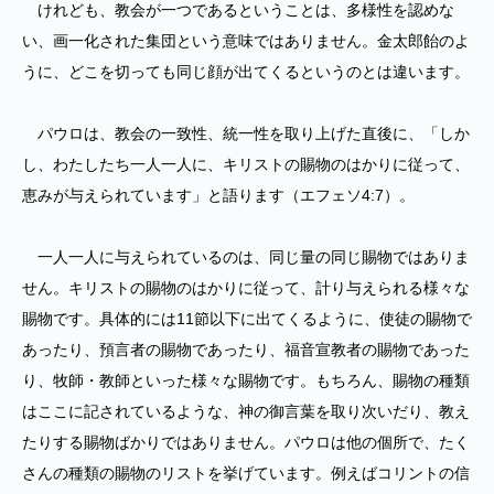
けれども、教会が一つであるということは、多様性を認めな
い、画一化された集団という意味ではありません。金太郎飴のよ
うに、どこを切っても同じ顔が出てくるというのとは違います。
パウロは、教会の一致性、統一性を取り上げた直後に、「しか
し、わたしたち一人一人に、キリストの賜物のはかりに従って、
恵みが与えられています」と語ります（エフェソ4:7）。
一人一人に与えられているのは、同じ量の同じ賜物ではありま
せん。キリストの賜物のはかりに従って、計り与えられる様々な
賜物です。具体的には11節以下に出てくるように、使徒の賜物で
あったり、預言者の賜物であったり、福音宣教者の賜物であった
り、牧師・教師といった様々な賜物です。もちろん、賜物の種類
はここに記されているような、神の御言葉を取り次いだり、教え
たりする賜物ばかりではありません。パウロは他の個所で、たく
さんの種類の賜物のリストを挙げています。例えばコリントの信