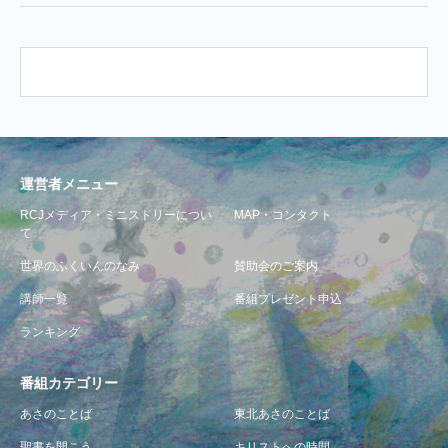
運営者メニュー
RCJメディア・ミニストリーについ
MAP・コンタクト
て
世界のふくいんのなみ
賛助会のご案内
講師一覧
番組プレゼント申込
ランキング
番組カテゴリー
あさのことば
東北あさのことば
聖書を開こう
キリストへの時間