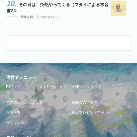
その日は、突然やってくる（マタイによる福音
書24:...
カテゴリ:
聖書を開こう
2026年4月9日
運営者メニュー
RCJメディア・ミニストリーについ
MAP・コンタクト
て
世界のふくいんのなみ
賛助会のご案内
講師一覧
番組プレゼント申込
ランキング