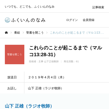
いつでも、どこでも、ふくいんのなみ
記事検索
ログイン
会員登録
番組
聖書を開こう
これらのことが起こるまで（マルコ13:28-31）
ホーム
これらのことが起こるまで（マル
コ13:28-31）
聖書を開こう
投稿者 :
主事 山下正雄教師
再生回数：61
放送日
２０１９年４月４日（木）
お話し
山下 正雄（ラジオ牧師）
山下 正雄（ラジオ牧師）