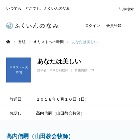
いつでも、どこでも、ふくいんのなみ
記事検索
ログイン
会員登録
番組
キリストへの時間
あなたは美しい
ホーム
あなたは美しい
キリストへの
投稿者 :
高内信嗣牧師
再生回数：23
時間
放送日
２０１８年６月１０日（日）
お話し
高内信嗣（山田教会牧師）
高内信嗣（山田教会牧師）