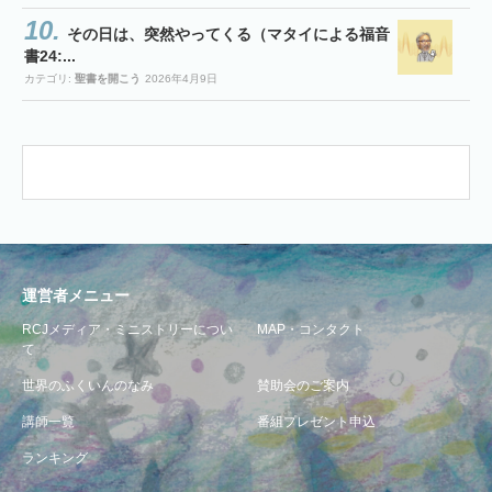
その日は、突然やってくる（マタイによる福音
書24:...
カテゴリ:
聖書を開こう
2026年4月9日
運営者メニュー
RCJメディア・ミニストリーについ
MAP・コンタクト
て
世界のふくいんのなみ
賛助会のご案内
講師一覧
番組プレゼント申込
ランキング