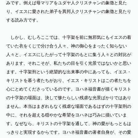
みです。例えば母マリアをユダヤ人クリスチャンの象徴と見た
り、イエスに愛された弟子を異邦人クリスチャンの象徴と見たり
する読み方です。
しかし、むしろここでは、十字架を前に無邪気にもイエスの着
ていた衣をくじで分け合う人々、神の御心をまったく知らない
人々と、イエスにしたがって十字架のもとに集う人々との対比が
あります、それこそが、私たちの目を引く光景ではないかと思い
ます。十字架刑という絶望的な出来事の中にあっても、イエス・
キリストを慕う者たちがおり、イエス・キリストはこの者たちを
心にとめてくださっているのです。ヨハネ福音書が描くキリスト
の十字架の場面は、決して惨たらしい残虐な光景ばかりではあり
ません。本当はまぎれもなく残虐な場面であるはずの十字架刑の
中に、それを超える穏やかな希望をヨハネは巧みに描いていま
す。なぜなら、キリストの十字架を通して、神の愛がもっともは
っきりと実現するからです。ヨハネ福音書の著者自身が、その愛