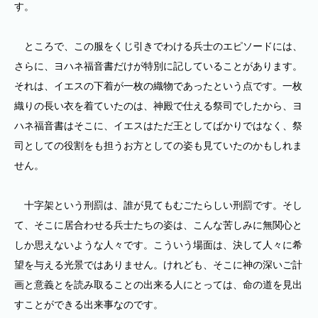
す。
ところで、この服をくじ引きでわける兵士のエピソードには、
さらに、ヨハネ福音書だけが特別に記していることがあります。
それは、イエスの下着が一枚の織物であったという点です。一枚
織りの長い衣を着ていたのは、神殿で仕える祭司でしたから、ヨ
ハネ福音書はそこに、イエスはただ王としてばかりではなく、祭
司としての役割をも担うお方としての姿も見ていたのかもしれま
せん。
十字架という刑罰は、誰が見てもむごたらしい刑罰です。そし
て、そこに居合わせる兵士たちの姿は、こんな苦しみに無関心と
しか思えないような人々です。こういう場面は、決して人々に希
望を与える光景ではありません。けれども、そこに神の深いご計
画と意義とを読み取ることの出来る人にとっては、命の道を見出
すことができる出来事なのです。