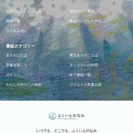
て
世界のふくいんのなみ
賛助会のご案内
講師一覧
番組プレゼント申込
ランキング
番組カテゴリー
あさのことば
東北あさのことば
聖書を開こう
キリストへの時間
ガチコミ
終了番組一覧
わたしの街のこの教会
リジョイス聖書日課
いつでも、どこでも、ふくいんのなみ