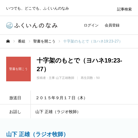
いつでも、どこでも、ふくいんのなみ
記事検索
ログイン
会員登録
番組
聖書を開こう
十字架のもとで（ヨハネ19:23-27）
ホーム
十字架のもとで（ヨハネ19:23-
27）
聖書を開こう
投稿者 :
主事 山下正雄教師
再生回数：50
放送日
２０１５年９月１７日（木）
お話し
山下 正雄（ラジオ牧師）
山下 正雄（ラジオ牧師）