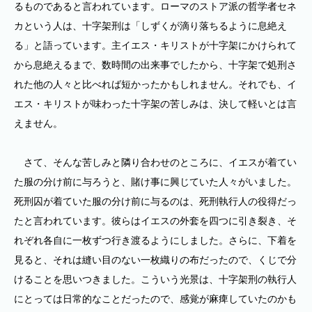
るものであると言われています。ローマのストア派の哲学者セネ
カという人は、十字架刑は「しずくが滴り落ちるように息絶え
る」と語っています。主イエス・キリストが十字架にかけられて
から息絶えるまで、数時間の出来事でしたから、十字架で処刑さ
れた他の人々と比べれば短かったかもしれません。それでも、イ
エス・キリストが味わった十字架の苦しみは、決して軽いとは言
えません。
さて、そんな苦しみと隣り合わせのところに、イエスが着てい
た服の分け前に与ろうと、賭け事に興じていた人々がいました。
死刑囚が着ていた服の分け前に与るのは、死刑執行人の役得だっ
たと言われています。彼らはイエスの外套を四つに引き裂き、そ
れぞれ各自に一枚ずつ行き渡るようにしました。さらに、下着を
見ると、それは縫い目のない一枚織りの布だったので、くじで分
けることを思いつきました。こういう光景は、十字架刑の執行人
にとっては日常的なことだったので、感覚が麻痺していたのかも