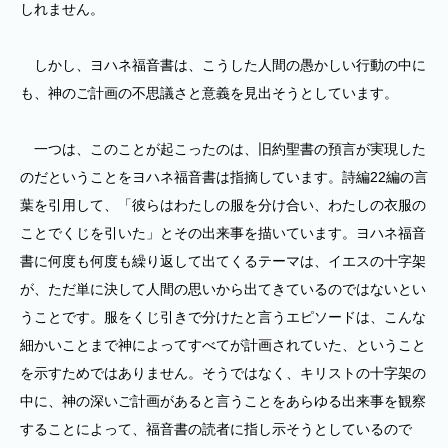
しれません。
しかし、ヨハネ福音書は、こうした人間の愚かしい行動の中に
も、神のご計画の不思議さと意義を見出そうとしています。
一つは、このことが起こったのは、旧約聖書の預言が実現した
のだということをヨハネ福音書は指摘しています。詩編22編の言
葉を引用して、「彼らはわたしの服を分け合い、わたしの衣服の
ことでくじを引いた」とその出来事を描いています。ヨハネ福音
書に何度も何度も繰り返して出てくるテーマは、イエスの十字架
が、ただ単に決して人間の思いから出てきているのではないとい
うことです。服をくじ引きで分けたと言うエピソードは、こんな
細かいことまで神によってすべてが計画されていた、ということ
を示すためではありません。そうではなく、キリストの十字架の
中に、神の深いご計画があると言うことをあらゆる出来事を観察
することによって、福音書の読者に指し示そうとしているので