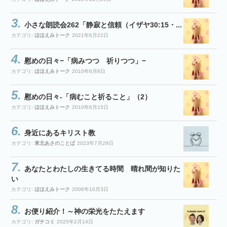
小さな朗読会262「静寂と信頼（イザヤ30:15・...
カテゴリ:
ほほえみトーク
2021年6月22日
慰めの日々−「病みつつ 祈りつつ」−
カテゴリ:
ほほえみトーク
2010年6月8日
慰めの日々-「病むこと祈ること」（2）
カテゴリ:
ほほえみトーク
2010年6月15日
身近にあるキリスト教
カテゴリ:
東北あさのことば
2023年7月29日
あなたとわたしの生きてる時間 晴れ間が知りた
い
カテゴリ:
ほほえみトーク
2006年10月3日
お便り紹介！～神の栄光をたたえます
カテゴリ:
ガチコミ
2025年2月14日