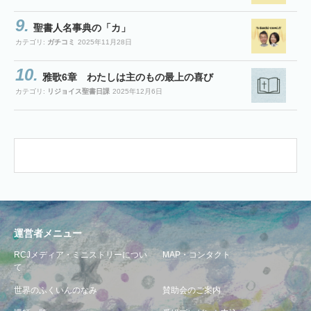
聖書人名事典の「カ」
カテゴリ:
ガチコミ
2025年11月28日
雅歌6章 わたしは主のもの最上の喜び
カテゴリ:
リジョイス聖書日課
2025年12月6日
運営者メニュー
RCJメディア・ミニストリーについ
MAP・コンタクト
て
世界のふくいんのなみ
賛助会のご案内