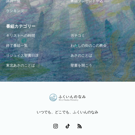
講師一覧
番組プレゼント申込
ランキング
番組カテゴリー
キリストへの時間
ガチコミ
終了番組一覧
わたしの街のこの教会
リジョイス聖書日課
あさのことば
東北あさのことば
聖書を開こう
いつでも、どこでも、ふくいんのなみ