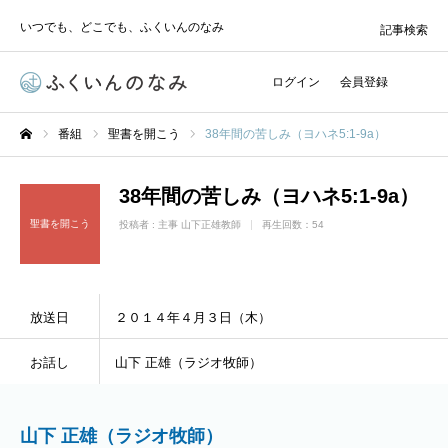
いつでも、どこでも、ふくいんのなみ
記事検索
ログイン
会員登録
番組
聖書を開こう
38年間の苦しみ（ヨハネ5:1-9a）
ホーム
38年間の苦しみ（ヨハネ5:1-9a）
聖書を開こう
投稿者 :
主事 山下正雄教師
再生回数：54
放送日
２０１４年４月３日（木）
お話し
山下 正雄（ラジオ牧師）
山下 正雄（ラジオ牧師）