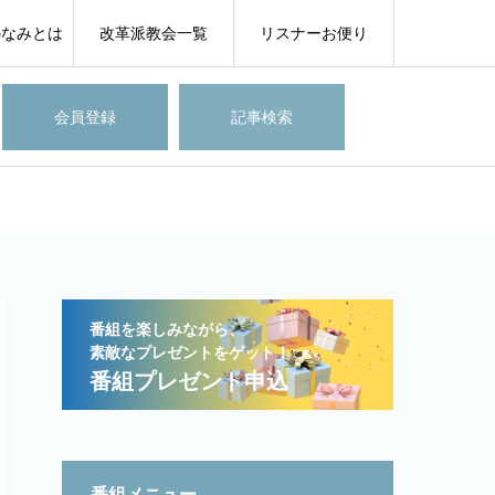
のなみとは
改革派教会一覧
リスナーお便り
会員登録
記事検索
番組を楽しみながら、
素敵なプレゼントをゲット！
番組プレゼント申込
番組メニュー