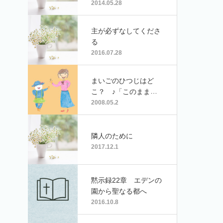
2014.05.28
と
主が必ずなしてくださ
る
2016.07.28
まいごのひつじはど
こ？ ♪「このままの
すがたで」
2008.05.2
隣人のために
2017.12.1
黙示録22章 エデンの
園から聖なる都へ
2016.10.8