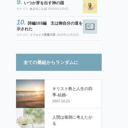
いつか芽を出す神の国
カテゴリ:
あさのことば
2025年11月4日
詩編103編 主は御自分の道を
示された
カテゴリ:
リジョイス聖書日課
2025年11月22日
全ての番組からランダムに
キリスト教と人生の四
季-結婚-
2007.10.21
人間は複雑に考えたが
る