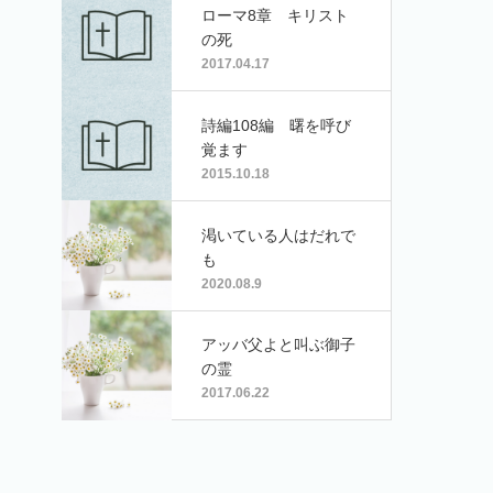
ローマ8章 キリスト
の死
2017.04.17
詩編108編 曙を呼び
覚ます
2015.10.18
渇いている人はだれで
も
2020.08.9
アッバ父よと叫ぶ御子
の霊
2017.06.22