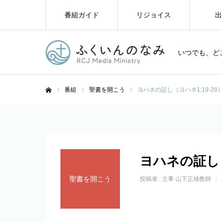
番組ガイド
リジョイス
出
いつでも、ど
番組
聖書を開こう
ヨハネの証し（ヨハネ1:19-28
ホーム
ヨハネの証し（
聖書を開こう
投稿者 :
主事 山下正雄教師