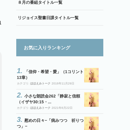
８月の番組タイトル一覧
リジョイス聖書日課タイトル一覧
1
お気に入りランキング
「信仰・希望・愛」（1コリント
13章）
カテゴリ:
ほほえみトーク
2016年11月29日
小さな朗読会262「静寂と信頼
（イザヤ30:15・...
カテゴリ:
ほほえみトーク
2021年6月22日
慰めの日々−「病みつつ 祈りつ
つ」−