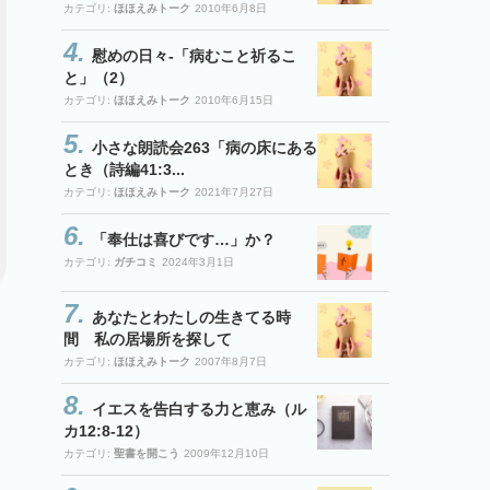
カテゴリ:
ほほえみトーク
2010年6月8日
慰めの日々-「病むこと祈るこ
と」（2）
カテゴリ:
ほほえみトーク
2010年6月15日
小さな朗読会263「病の床にある
とき（詩編41:3...
カテゴリ:
ほほえみトーク
2021年7月27日
「奉仕は喜びです…」か？
カテゴリ:
ガチコミ
2024年3月1日
あなたとわたしの生きてる時
間 私の居場所を探して
カテゴリ:
ほほえみトーク
2007年8月7日
イエスを告白する力と恵み（ル
カ12:8-12）
カテゴリ:
聖書を開こう
2009年12月10日