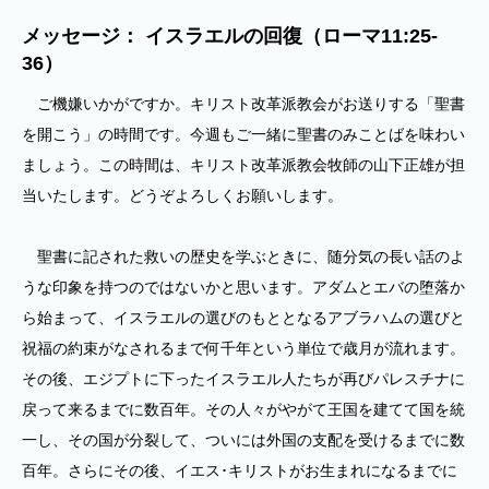
メッセージ： イスラエルの回復（ローマ11:25-
36）
ご機嫌いかがですか。キリスト改革派教会がお送りする「聖書
を開こう」の時間です。今週もご一緒に聖書のみことばを味わい
ましょう。この時間は、キリスト改革派教会牧師の山下正雄が担
当いたします。どうぞよろしくお願いします。
聖書に記された救いの歴史を学ぶときに、随分気の長い話のよ
うな印象を持つのではないかと思います。アダムとエバの堕落か
ら始まって、イスラエルの選びのもととなるアブラハムの選びと
祝福の約束がなされるまで何千年という単位で歳月が流れます。
その後、エジプトに下ったイスラエル人たちが再びパレスチナに
戻って来るまでに数百年。その人々がやがて王国を建てて国を統
一し、その国が分裂して、ついには外国の支配を受けるまでに数
百年。さらにその後、イエス･キリストがお生まれになるまでに