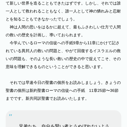
て新しい世界を造ることもできたはずです。しかし、それでは誰
一人として救われることもなく、誰一人として神の憐れみと忍耐
とを知ることもできなかったでしょう。
神は人間の思いをはるかに超えて、最もふさわしい仕方で人間
の救いの歴史を計画し、導いておられます。
今学んでいるローマの信徒への手紙9章から11章にかけて記さ
れている異邦人の救いの問題と、やがて回復するイスラエルの救
いの問題も、そのような長い救いの歴史の中で捉えてこそ、その
意味を理解できるものということができると思います。
それでは早速今日の聖書の個所をお読みしましょう。きょうの
聖書の個所は新約聖書ローマの信徒への手紙 11章25節〜36節
までです。新共同訳聖書でお読みいたします。
兄弟たち、自分を賢い者とうぬぼれないよう