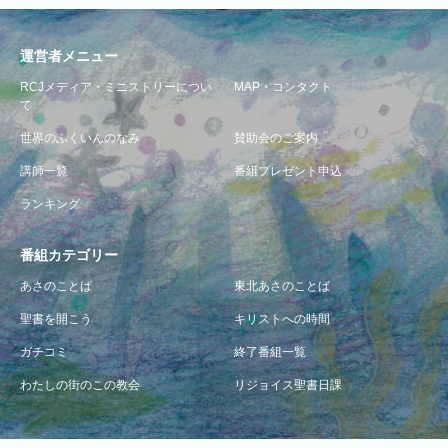
運営者メニュー
RCJメディア・ミニストリーについ
MAP・コンタクト
て
世界のふくいんのなみ
賛助会のご案内
講師一覧
番組プレゼント申込
ランキング
番組カテゴリー
あさのことば
東北あさのことば
聖書を開こう
キリストへの時間
ガチコミ
終了番組一覧
わたしの街のこの教会
リジョイス聖書日課