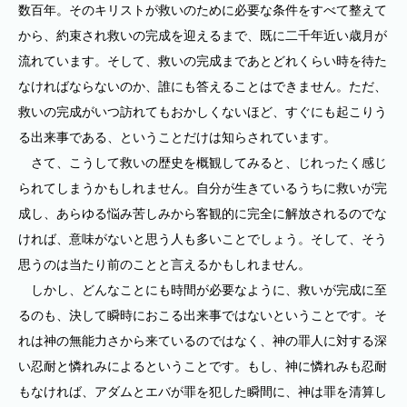
数百年。そのキリストが救いのために必要な条件をすべて整えて
から、約束され救いの完成を迎えるまで、既に二千年近い歳月が
流れています。そして、救いの完成まであとどれくらい時を待た
なければならないのか、誰にも答えることはできません。ただ、
救いの完成がいつ訪れてもおかしくないほど、すぐにも起こりう
る出来事である、ということだけは知らされています。
さて、こうして救いの歴史を概観してみると、じれったく感じ
られてしまうかもしれません。自分が生きているうちに救いが完
成し、あらゆる悩み苦しみから客観的に完全に解放されるのでな
ければ、意味がないと思う人も多いことでしょう。そして、そう
思うのは当たり前のことと言えるかもしれません。
しかし、どんなことにも時間が必要なように、救いが完成に至
るのも、決して瞬時におこる出来事ではないということです。そ
れは神の無能力さから来ているのではなく、神の罪人に対する深
い忍耐と憐れみによるということです。もし、神に憐れみも忍耐
もなければ、アダムとエバが罪を犯した瞬間に、神は罪を清算し