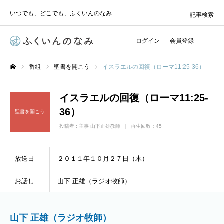
いつでも、どこでも、ふくいんのなみ
記事検索
ログイン
会員登録
番組
聖書を開こう
イスラエルの回復（ローマ11:25-36）
ホーム
イスラエルの回復（ローマ11:25-
36）
聖書を開こう
投稿者 :
主事 山下正雄教師
再生回数：45
放送日
２０１１年１０月２７日（木）
お話し
山下 正雄（ラジオ牧師）
山下 正雄（ラジオ牧師）