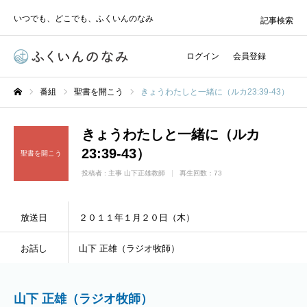
いつでも、どこでも、ふくいんのなみ
記事検索
ログイン
会員登録
番組
聖書を開こう
きょうわたしと一緒に（ルカ23:39-43）
ホーム
きょうわたしと一緒に（ルカ
23:39-43）
聖書を開こう
投稿者 :
主事 山下正雄教師
再生回数：73
放送日
２０１１年１月２０日（木）
お話し
山下 正雄（ラジオ牧師）
山下 正雄（ラジオ牧師）