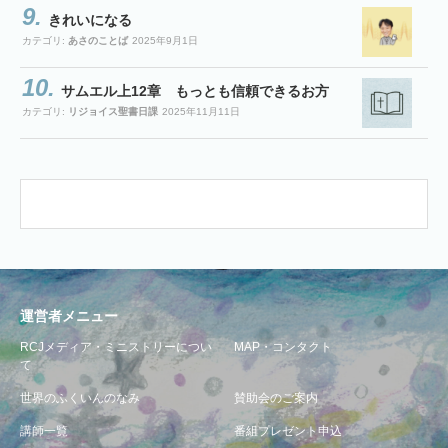
きれいになる
カテゴリ:
あさのことば
2025年9月1日
サムエル上12章 もっとも信頼できるお方
カテゴリ:
リジョイス聖書日課
2025年11月11日
運営者メニュー
RCJメディア・ミニストリーについ
MAP・コンタクト
て
世界のふくいんのなみ
賛助会のご案内
講師一覧
番組プレゼント申込