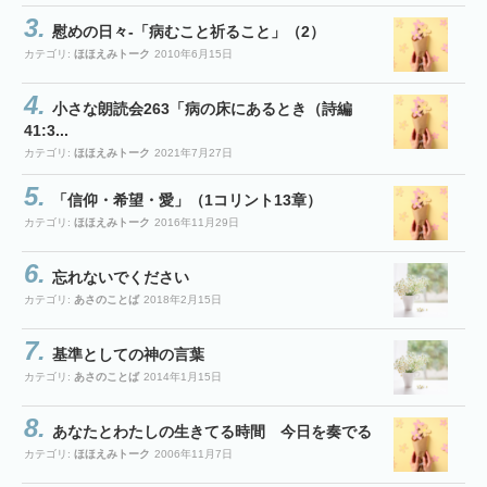
慰めの日々-「病むこと祈ること」（2）
カテゴリ:
ほほえみトーク
2010年6月15日
小さな朗読会263「病の床にあるとき（詩編
41:3...
カテゴリ:
ほほえみトーク
2021年7月27日
「信仰・希望・愛」（1コリント13章）
カテゴリ:
ほほえみトーク
2016年11月29日
忘れないでください
カテゴリ:
あさのことば
2018年2月15日
基準としての神の言葉
カテゴリ:
あさのことば
2014年1月15日
あなたとわたしの生きてる時間 今日を奏でる
カテゴリ:
ほほえみトーク
2006年11月7日